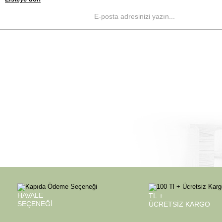
HAVALE
TL +
SEÇENEĞI
ÜCRETSIZ KARGO