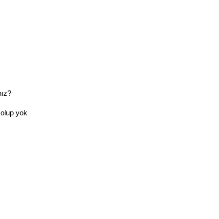
ız? 
olup yok 