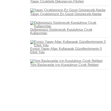
Yapay Çiçeklerle Dekorasyon Fikirleri
Yapay Çiçeklerinizin En Güzel Görüneceği Alanlar
Düğününüzü Süsleyecek Kurutulmuş Çiçek
Kullanımları
Evinizi Yapay Ağaç Kullanarak Güzelleştirmenin 5
Etkili Yolu
Yeni Başlayanlar için Kurutulmuş Çiçek Rehberi