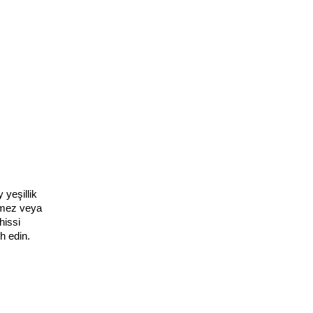
yeşillik 
tmez veya 
issi 
h edin.