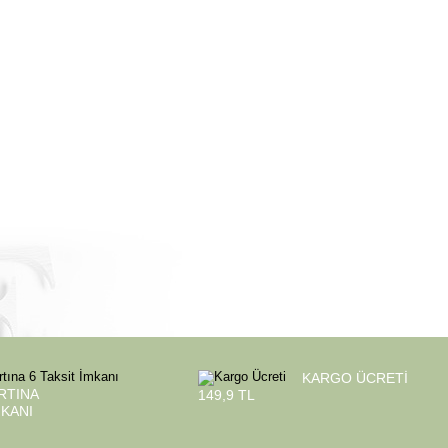
KARGO ÜCRETI
RTINA
149,9 TL
MKANI