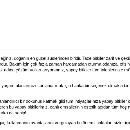
niz, doğanın en güzel süslerinden biridir. Taze bitkiler zarif ve çekici 
zordur. Bakım için çok fazla zaman harcamadan oturma odanıza, ofisini
adına çözüm yolları arıyorsanız, yapay bitkiler tüm taleplerinize m
 yaşam alanlarınızı canlandırmak için harika bir seçenek olmakla birli
ndırıcı bir dokunuş katmak gibi tüm ihtiyaçlarınıza yapay bitkiler o
en bu yapay bitkilerimiz, canlı emsallerinin estetik açıdan tüm hoş nit
arka da sahip!
aç kullanmanın avantajlarını vurgulayan bu önemli noktaları sizler içi