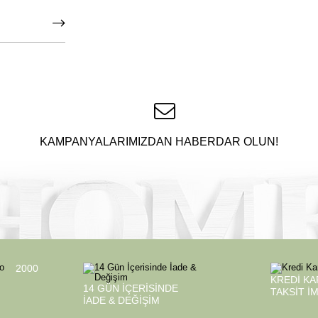
KAMPANYALARIMIZDAN HABERDAR OLUN!
2000
KREDI KA
14 GÜN İÇERISINDE
TAKSIT İ
İADE & DEĞIŞIM