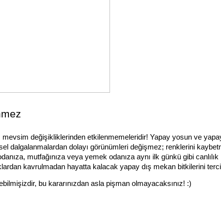
enmez
, mevsim değişikliklerinden etkilenmemeleridir! Yapay yosun ve yapay 
imsel dalgalanmalardan dolayı görünümleri değişmez; renklerini kaybe
odanıza, mutfağınıza veya yemek odanıza aynı ilk günkü gibi canlılık h
ardan kavrulmadan hayatta kalacak yapay dış mekan bitkilerini terci
ebilmişizdir, bu kararınızdan asla pişman olmayacaksınız! :)