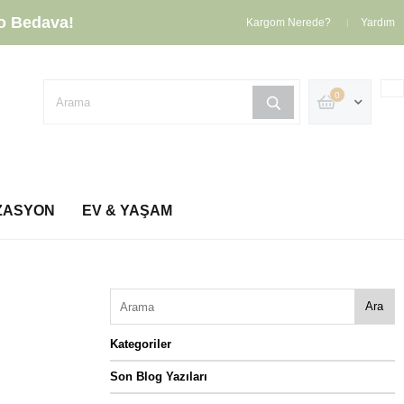
o Bedava!
Kargom Nerede?
Yardım
0
ZASYON
EV & YAŞAM
Ara
Kategoriler
Son Blog Yazıları