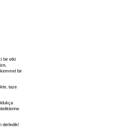
bir etki 
ze, 
ükemmel bir 
kte, taze 
ldukça 
eliklerine 
n derledik!