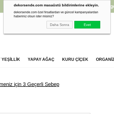
dekorsende.com masaüstü bildirimlerine ekleyin.
2000 TL ve üzeri alışverişlerinizde
Karg
dekorsende.com özel fırsatlardan ve güncel kampanyalardan
haberiniz olsun ister misiniz?
Daha Sonra
Evet
 YEŞILLIK
YAPAY AĞAÇ
KURU ÇIÇEK
ORGANI
meniz için 3 Geçerli Sebep