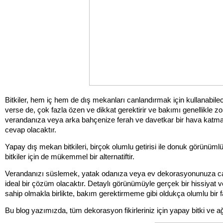
Bitkiler, hem iç hem de dış mekanları canlandırmak için kullanabileceği
verse de, çok fazla özen ve dikkat gerektirir ve bakımı genellikle 
verandanıza veya arka bahçenize ferah ve davetkar bir hava katmak 
cevap olacaktır. 
Yapay dış mekan bitkileri, birçok olumlu getirisi ile donuk görünümlü
bitkiler için de mükemmel bir alternatiftir.
Verandanızı süslemek, yatak odanıza veya ev dekorasyonunuza canla
ideal bir çözüm olacaktır. Detaylı görünümüyle gerçek bir hissiyat ver
sahip olmakla birlikte, bakım gerektirmeme gibi oldukça olumlu bir f
Bu blog yazımızda, tüm dekorasyon fikirleriniz için yapay bitki ve ağ