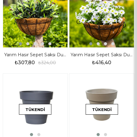
Yarım Hasır Sepet Saksı Duvar Asmalı Küçük Boy 25 cm
Yarım Hasır Sepet Saksı Duvar Asmalı Orta Boy 30 cm
₺307,80
₺416,40
₺324,00
TÜKENDI
TÜKENDI