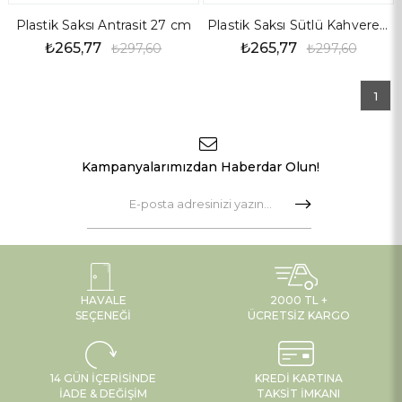
Plastik Saksı Antrasit 27 cm
Plastik Saksı Sütlü Kahverengi 27 cm
₺265,77
₺265,77
₺297,60
₺297,60
1
Kampanyalarımızdan Haberdar Olun!
HAVALE
2000 TL +
SEÇENEĞI
ÜCRETSIZ KARGO
14 GÜN İÇERISINDE
KREDI KARTINA
İADE & DEĞIŞIM
TAKSIT İMKANI