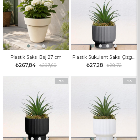
%10İndirim
%5İndiri
Plastik Saksı Bej 27 cm
Plastik Sukulent Saksı Çizgili Desen Gri 10 cm
₺267,84
₺27,28
₺297,60
₺28,72
%5
%5
İndirim
İndirim
%5İndirim
%5İndiri