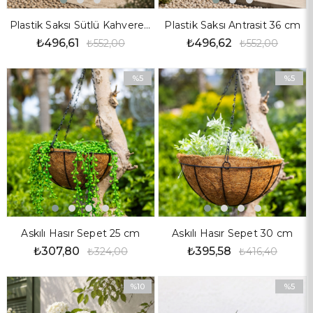
Plastik Saksı Sütlü Kahverengi 36 cm
Plastik Saksı Antrasit 36 cm
₺496,61
₺496,62
₺552,00
₺552,00
%5
%5
İndirim
İndirim
%5İndirim
%5İndiri
Askılı Hasır Sepet 25 cm
Askılı Hasır Sepet 30 cm
₺307,80
₺395,58
₺324,00
₺416,40
%10
%5
İndirim
İndirim