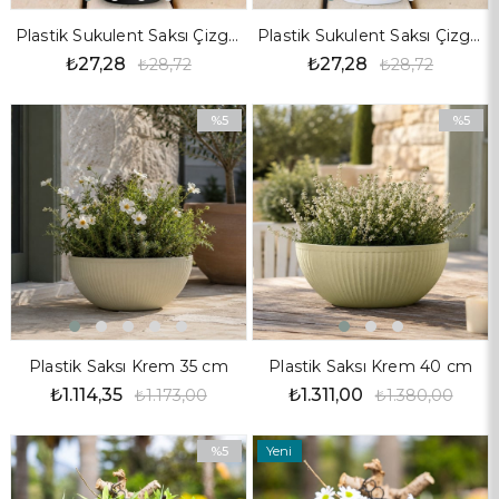
Plastik Sukulent Saksı Çizgili Desen Siyah 10 cm
Plastik Sukulent Saksı Çizgili Desen Beyaz 10 cm
₺27,28
₺27,28
₺28,72
₺28,72
%5
%5
İndirim
İndirim
%5İndirim
%5İndiri
Plastik Saksı Krem 35 cm
Plastik Saksı Krem 40 cm
₺1.114,35
₺1.311,00
₺1.173,00
₺1.380,00
%5
Yeni
İndirim
Ürün
%5İndirim