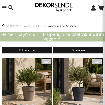
Anasayfa
>
Yapay Yeşillik
>
Yapay Yeşillik Saksıları
Hemen kayıt olun, ilk siparişinize özel
%5 indirim
kazanın!
Filtreleme
Sıralama
%10
%10
İndirim
İndirim
%10İndirim
%10İndiri