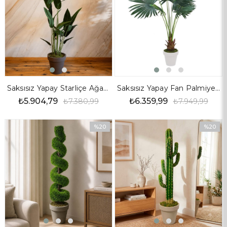
Saksısız Yapay Starliçe Ağaç 170 cm
Saksısız Yapay Fan Palmiye Ağaç 170 cm
₺5.904,79
₺6.359,99
₺7.380,99
₺7.949,99
%20
%20
İndirim
İndirim
%20İndirim
%20İndir