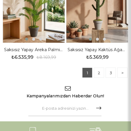
Saksısız Yapay Areka Palmiye Ağaç 200 cm
Saksısız Yapay Kaktüs Ağaç 105 cm
₺6.535,99
₺5.369,99
₺8.169,99
1
2
3
>
Kampanyalarımızdan Haberdar Olun!