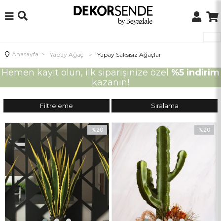
Anasayfa
>
Yapay Ağaç
>
Yapay Saksısız Ağaçlar
Hemen kayıt olun, ilk siparişinize özel
%5 indirim
kazanın!
Filtreleme
Sıralama
%20
%20
İndirim
İndirim
%20İndirim
%20İndir