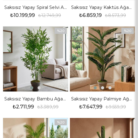
Saksısız Yapay Spiral Selvi Ağaç 160 cm
Saksısız Yapay Kaktüs Ağaç 130 cm
₺10.199,99
₺6.859,19
₺12.749,99
₺8.573,99
%20
%20
İndirim
İndirim
%20İndirim
%20İndir
Saksısız Yapay Bambu Ağaç 6 Dal 160 cm
Saksısız Yapay Palmiye Ağaç 180 cm
₺2.711,99
₺7.647,99
₺3.389,99
₺9.559,99
%20
İndirim
%20İndirim