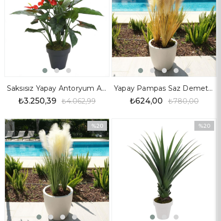
Saksısız Yapay Antoryum Ağaç 100 cm
Yapay Pampas Saz Demet Turuncu 90 cm
₺3.250,39
₺624,00
₺4.062,99
₺780,00
%20
%20
İndirim
İndirim
%20İndirim
%20İndir