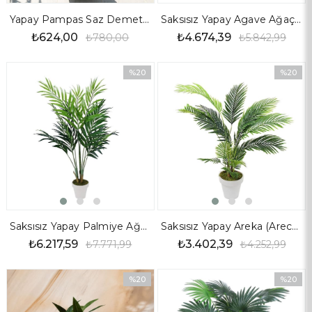
Yapay Pampas Saz Demet Beyaz 90 cm
Saksısız Yapay Agave Ağaç 125 cm
₺624,00
₺4.674,39
₺780,00
₺5.842,99
%20
%20
İndirim
İndirim
%20İndirim
%20İndir
Saksısız Yapay Palmiye Ağaç 190 cm
Saksısız Yapay Areka (Areca) Palmiye Ağaç 5li 135 cm
₺6.217,59
₺3.402,39
₺7.771,99
₺4.252,99
%20
%20
İndirim
İndirim
%20İndirim
%20İndir