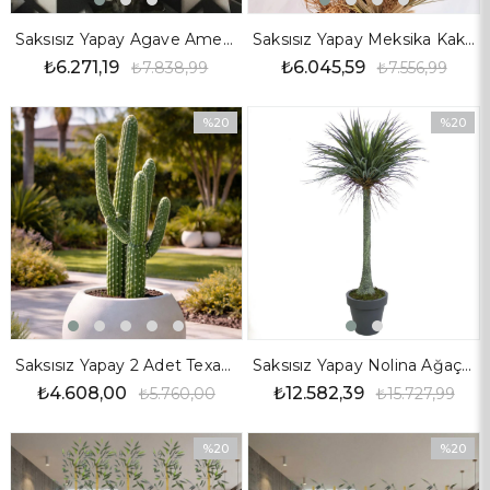
Saksısız Yapay Agave Americana Ağaç 105 cm
Saksısız Yapay Meksika Kaktüs 110 cm
₺6.271,19
₺6.045,59
₺7.838,99
₺7.556,99
%20
%20
İndirim
İndirim
%20İndirim
%20İndir
Saksısız Yapay 2 Adet Texas Kaktüs 62 cm - 85 cm
Saksısız Yapay Nolina Ağaç 185 cm
₺4.608,00
₺12.582,39
₺5.760,00
₺15.727,99
%20
%20
İndirim
İndirim