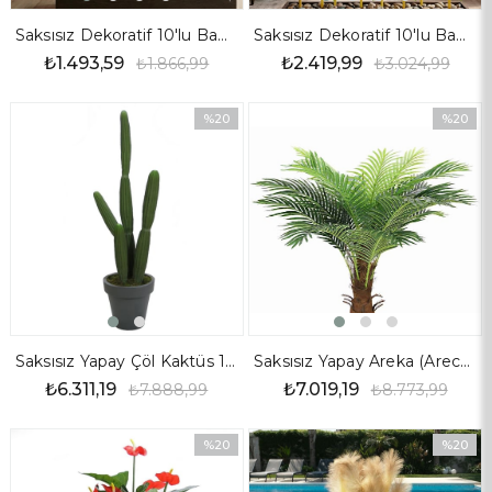
Saksısız Dekoratif 10'lu Bambu Seperatör Seti 110 cm
Saksısız Dekoratif 10'lu Bambu Seperatör Seti 170 cm
₺1.493,59
₺2.419,99
₺1.866,99
₺3.024,99
%20
%20
İndirim
İndirim
%20İndirim
%20İndir
Saksısız Yapay Çöl Kaktüs 150 cm
Saksısız Yapay Areka (Areca) Palmiye Ağaç 180 cm
₺6.311,19
₺7.019,19
₺7.888,99
₺8.773,99
%20
%20
İndirim
İndirim
%20İndirim
%20İndir