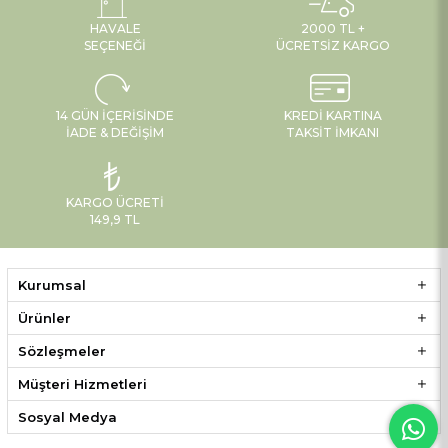
HAVALE
2000 TL +
SEÇENEĞI
ÜCRETSIZ KARGO
14 GÜN İÇERISINDE
KREDI KARTINA
İADE & DEĞIŞIM
TAKSIT İMKANI
KARGO ÜCRETI
149,9 TL
Kurumsal
Ürünler
Sözleşmeler
Müşteri Hizmetleri
Sosyal Medya