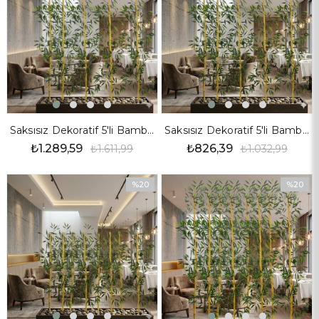
%20İndirim
%20İndir
Saksısız Dekoratif 5'li Bambu Seperatör Seti 170 cm
Saksısız Dekoratif 5'li Bambu Seperatör Seti 110 cm
₺1.289,59
₺826,39
₺1.611,99
₺1.032,99
%20
%20
İndirim
İndirim
%20İndirim
%20İndir