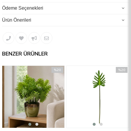
göz atmak için mağazamızı ziyaret edebilirsiniz.
Ürünlerimizde UV(ultraviyole) koruması bulunmamaktadır.
Ödeme Seçenekleri
Ürün Önerileri
BENZER ÜRÜNLER
%20
%20
İndirim
İndirim
%20İndirim
%20İndir