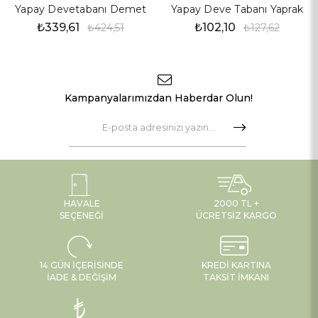
Yapay Devetabanı Demet
Yapay Deve Tabanı Yaprak
₺339,61
₺102,10
₺424,51
₺127,62
Kampanyalarımızdan Haberdar Olun!
HAVALE
2000 TL +
SEÇENEĞI
ÜCRETSIZ KARGO
14 GÜN İÇERISINDE
KREDI KARTINA
İADE & DEĞIŞIM
TAKSIT İMKANI