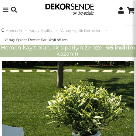
Anasayfa
>
Yapay Yeşillik
>
Yapay Yeşillik Demetleri
>
Yapay Spider Demet Sarı Yeşil 45 cm
Hemen kayıt olun, ilk siparişinize özel
%5 indirim
kazanın!