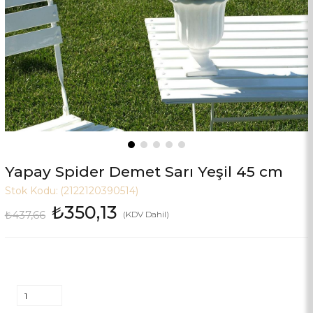
Yapay Spider Demet Sarı Yeşil 45 cm
Stok Kodu:
(2122120390514)
₺350,13
₺437,66
(KDV Dahil)