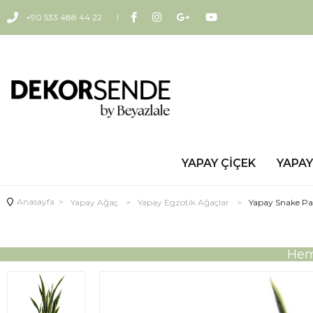
+90 533 488 44 22
YAPAY ÇIÇEK
YAPAY
Anasayfa
>
Yapay Ağaç
>
Yapay Egzotik Ağaçlar
>
Yapay Snake Paş
Heme