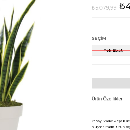
₺4
₺5.079,99
SEÇIM
Tek Ebat
Ürün Özellikleri
Yapay Snake Paşa Kılı
oluşmaktadır. Ürün bej 