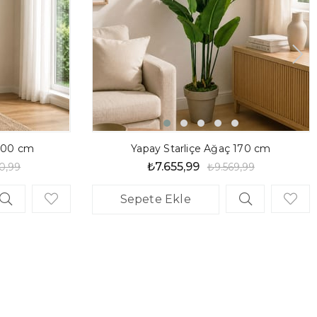
200 cm
Yapay Starliçe Ağaç 170 cm
₺7.655,99
0,99
₺9.569,99
Sepete Ekle