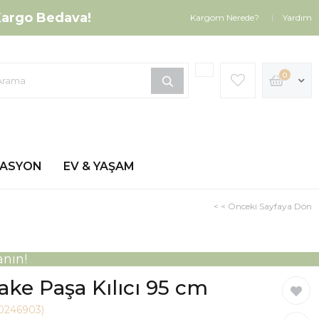
argo Bedava!
Kargom Nerede?
Yardım
0
ZASYON
EV & YAŞAM
< < Önceki Sayfaya Dön
nın!
ke Paşa Kılıcı 95 cm
20246903)