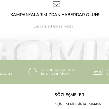
KAMPANYALARIMIZDAN HABERDAR OLUN!
14 GÜN İÇERISINDE
K
 KARGO
İADE & DEĞIŞIM
T
SÖZLEŞMELER
KIŞISEL VERILERIN KORUNMASI