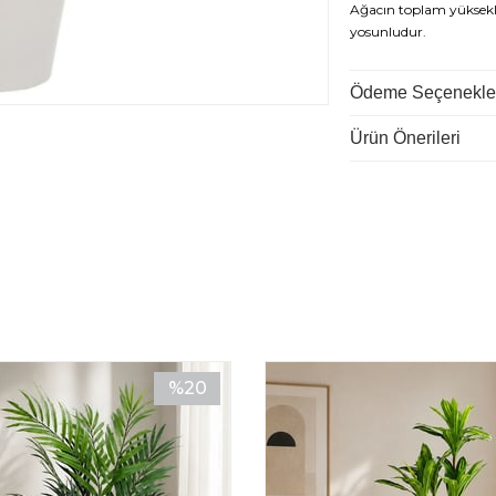
Ağacın toplam yüksekli
yosunludur.
Birçok kaliteli Yapay A
Ödeme Seçenekle
Ürünlerimizde UV(ultr
Ürün Önerileri
%20
İndirim
%20İndirim