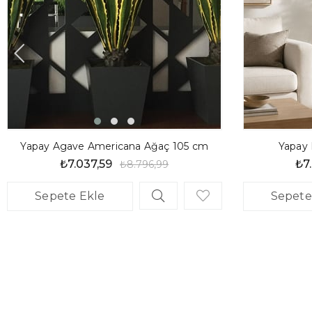
Yapay Agave Americana Ağaç 105 cm
Yapay
₺7.037,59
₺7
₺8.796,99
Sepete Ekle
Sepete