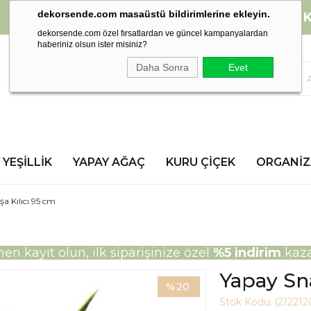
dekorsende.com masaüstü bildirimlerine ekleyin.
2000 TL ve üzeri alışverişlerinizde
K
dekorsende.com özel fırsatlardan ve güncel kampanyalardan
haberiniz olsun ister misiniz?
Daha Sonra
Evet
 YEŞILLIK
YAPAY AĞAÇ
KURU ÇIÇEK
ORGANI
a Kılıcı 95 cm
n kayıt olun, ilk siparişinize özel
%5 indirim
kaza
Yapay Sna
20
Stok Kodu:
(21221