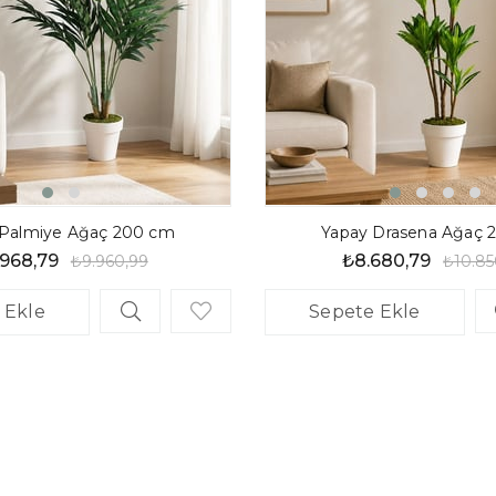
 Palmiye Ağaç 200 cm
Yapay Drasena Ağaç 
.968,79
₺8.680,79
₺9.960,99
₺10.85
 Ekle
Sepete Ekle