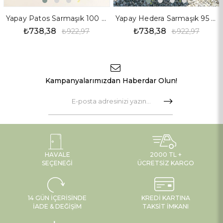
Yapay Patos Sarmaşık 100 cm
Yapay Hedera Sarmaşık 95 cm
₺738,38
₺738,38
₺922,97
₺922,97
Kampanyalarımızdan Haberdar Olun!
HAVALE
2000 TL +
SEÇENEĞI
ÜCRETSIZ KARGO
14 GÜN İÇERISINDE
KREDI KARTINA
İADE & DEĞIŞIM
TAKSIT İMKANI