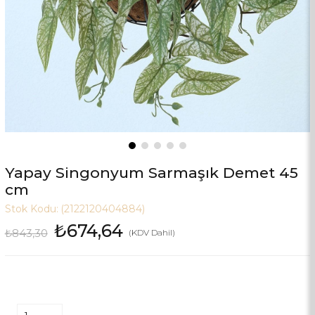
Yapay Singonyum Sarmaşık Demet 45
cm
Stok Kodu:
(2122120404884)
₺674,64
₺843,30
(KDV Dahil)