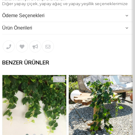
Diğer yapay çiçek, yapay ağaç ve yapay yeşillik seçeneklerimize
göz atmak için mağazamızı ziyaret edebilirsiniz.
Ürünlerimizde UV(ultraviyole) koruması bulunmamaktadır.
Ödeme Seçenekleri
Ürün Önerileri
BENZER ÜRÜNLER
%20
%20
İndirim
İndirim
%20İndirim
%20İndir