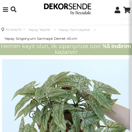
Anasayfa
>
Yapay Yeşillik
>
Yapay Sarmaşıklar
>
Yapay Singonyum Sarmaşık Demet 45 cm
Hemen kayıt olun, ilk siparişinize özel
%5 indirim
kazanın!