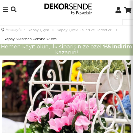
Anasayfa
>
Yapay Çiçek
>
Yapay Çiçek Dalları ve Demetleri
>
Yapay Sıklamen Pembe 32 cm
Hemen kayıt olun, ilk siparişinize özel
%5 indirim
kazanın!