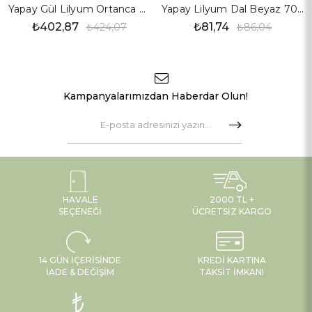
Yapay Gül Lilyum Ortanca Demet Somon
Yapay Lilyum Dal Beyaz 70 cm
₺402,87
₺81,74
₺424,07
₺86,04
Kampanyalarımızdan Haberdar Olun!
HAVALE
2000 TL +
SEÇENEĞI
ÜCRETSIZ KARGO
14 GÜN İÇERISINDE
KREDI KARTINA
İADE & DEĞIŞIM
TAKSIT İMKANI