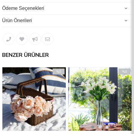
Üründe toplamda 14 dal bulunmaktadır.
Ödeme Seçenekleri
Üründe 24 adet yaprak 8 adet Siglamen kellesi bulunmaktadır.
Ürün Önerileri
BENZER ÜRÜNLER
%5
%5
İndirim
İndirim
%5İndirim
%5İndiri