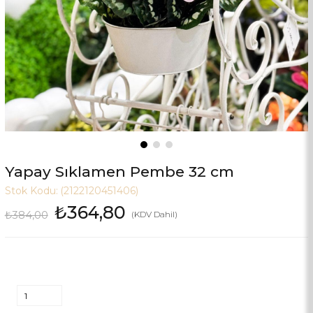
Yapay Sıklamen Pembe 32 cm
Stok Kodu:
(2122120451406)
₺364,80
₺384,00
(KDV Dahil)