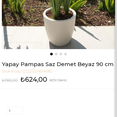
Yapay Pampas Saz Demet Beyaz 90 cm
Stok Kodu:
(2122120451468)
₺624,00
₺780,00
(KDV Dahil)