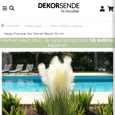
Anasayfa
>
Yapay Ağaç
>
Yapay Saksısız Ağaçlar
>
Yapay Pampas Saz Demet Beyaz 90 cm
Hemen kayıt olun, ilk siparişinize özel
%5 indirim
kazanın!