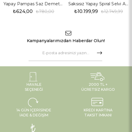
Yapay Pampas Saz Demet Turuncu 90 cm
Saksısız Yapay Spiral Selvi Ağaç 160 cm
₺624,00
₺10.199,99
₺780,00
₺12.749,99
Kampanyalarımızdan Haberdar Olun!
HAVALE
2000 TL +
SEÇENEĞI
ÜCRETSIZ KARGO
14 GÜN İÇERISINDE
KREDI KARTINA
İADE & DEĞIŞIM
TAKSIT İMKANI