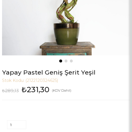
Yapay Pastel Geniş Şerit Yeşil
Stok Kodu:
(2122120324625)
₺231,30
₺289,13
(KDV Dahil)