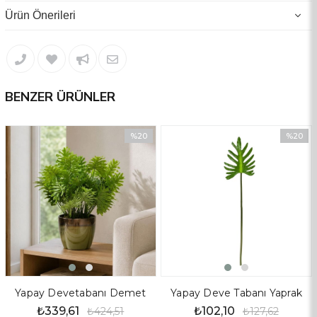
Ürün Önerileri
BENZER ÜRÜNLER
%20
%20
İndirim
İndirim
%20İndirim
%20İndir
Yapay Devetabanı Demet
Yapay Deve Tabanı Yaprak
₺339,61
₺102,10
₺424,51
₺127,62