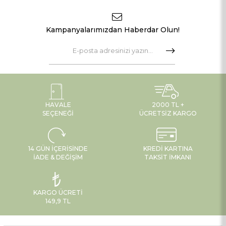
Kampanyalarımızdan Haberdar Olun!
HAVALE
2000 TL +
SEÇENEĞI
ÜCRETSIZ KARGO
14 GÜN İÇERISINDE
KREDI KARTINA
İADE & DEĞIŞIM
TAKSIT İMKANI
KARGO ÜCRETI
149,9 TL