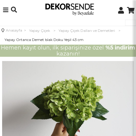
Anasayfa
>
Yapay Çiçek
>
Yapay Çiçek Dalları ve Demetleri
>
Yapay Ortanca Demet Islak Doku Yeşil 43 cm
Hemen kayıt olun, ilk siparişinize özel
%5 indirim
kazanın!