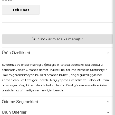
Tek Ebat
Ürün stoklarımızda kalmamıştır.
Ürün Özellikleri
Evlerinize ve ofislerinizin şıklığına şıklık katacak gerçekçi ıslak dokulu
dekoratif yapay Ortanca demeti yüksek kaliteli malzeme ile üretilmiştir.
Bakım gerektirmeyen bu özel ortanca buketi , doğal güzelliğiyle her
zaman canlı ve taze görünecek. Alerji yapmaz ve solmaz. Salon, oturma
odası veya ofis gibi her alanda kullanılabilir. Özel günlerde sevdiklerinize
unutulmaz bir hediye vermek için idealdir.
Doğanın güzelliğini yanıbaşında isteyenler için mükemmel bir seçim .
Ödeme Seçenekleri
Ürünümüz kaliteli yapay dayanımlı plastik malzemeden üretilmiştir. Özel
üretim olan ürünümüz ince detaylı ve gerçeğinden ayırt edilemeyecek
Ürün Önerileri
kadar kaliteli üretilmiştir. ıslak dokulu gerçekci ortanca buketi , modern ve