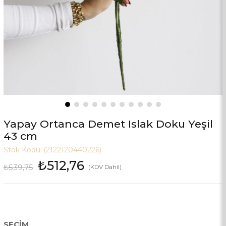
Yapay Ortanca Demet Islak Doku Yeşil
43 cm
Stok Kodu:
(2122120440226)
₺512,76
₺539,75
(KDV Dahil)
SEÇIM