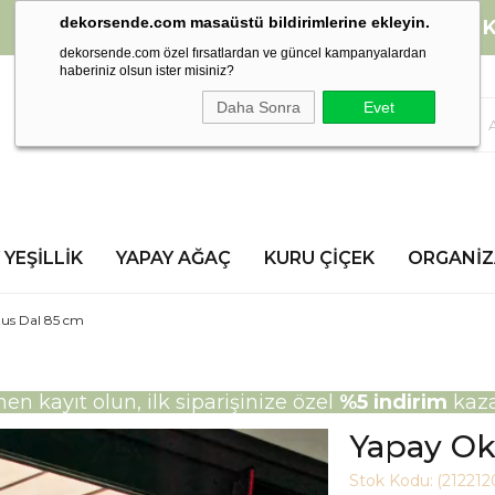
dekorsende.com masaüstü bildirimlerine ekleyin.
2000 TL ve üzeri alışverişlerinizde
K
dekorsende.com özel fırsatlardan ve güncel kampanyalardan
haberiniz olsun ister misiniz?
Daha Sonra
Evet
 YEŞILLIK
YAPAY AĞAÇ
KURU ÇIÇEK
ORGANI
tus Dal 85 cm
n kayıt olun, ilk siparişinize özel
%5 indirim
kaza
Yapay Ok
Stok Kodu:
(212212