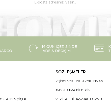
14 GÜN İÇERISINDE
K
 KARGO
İADE & DEĞIŞIM
T
SÖZLEŞMELER
KIŞISEL VERILERIN KORUNMASI
AYDINLATMA BILDIRIMI
OKLANMIŞ ÇIÇEK
VERI SAHIBI BAŞVURU FORMU