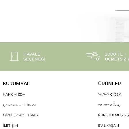
HAVALE
2000 TL +
SEÇENEĞI
ÜCRETSIZ
KURUMSAL
ÜRÜNLER
HAKKIMIZDA
YAPAY ÇIÇEK
ÇEREZ POLITIKASI
YAPAY AĞAÇ
GIZLILIK POLITIKASI
KURUTULMUŞ & Ş
İLETIŞIM
EV & YAŞAM