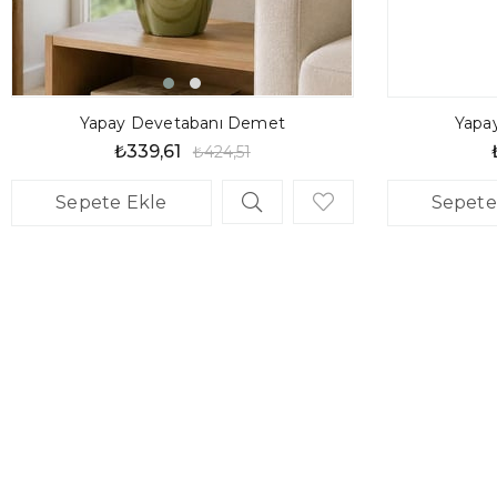
Yapay Devetabanı Demet
Yapa
₺339,61
₺424,51
Sepete Ekle
Sepete