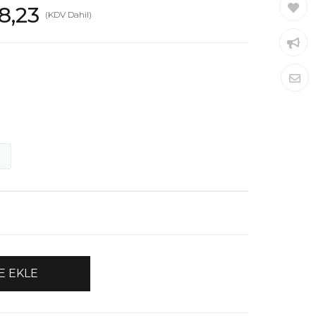
8,23
(KDV Dahil)