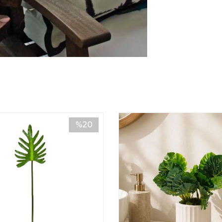
Bakım Gerektirmez
günkü canlılığını korur
Kullanım Önerisi:
80
uzun seramik veya cam 
geniş çalışma masaların
%20
İndirim
%20İndirim