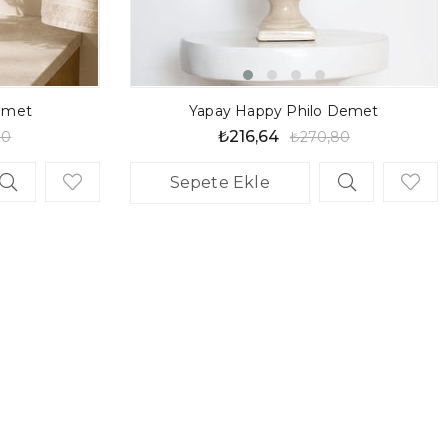
Demet
Yapay Happy Philo Demet
₺216,64
80
₺270,80
Sepete Ekle