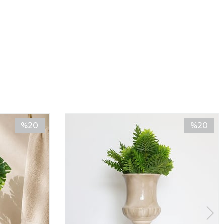
:
Sulama, ışık veya budama ihtiyacı duymaz; her mevsim ilk
.
 cm uzunluğundaki bu dalları, görselde olduğu gibi ince
vazolarla kombinleyerek antrelerde, salon köşelerinde veya
da odak noktası oluşturabilirsiniz.
%20
%20
İndirim
İndirim
%20İndirim
%20İndir