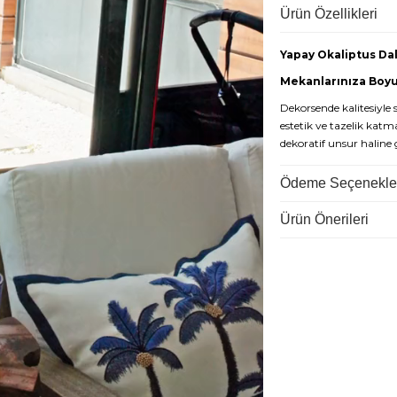
Ürün Özellikleri
Yapay Okaliptus Dal
Mekanlarınıza Boyu
Dekorsende kalitesiyle 
estetik ve tazelik katm
dekoratif unsur haline g
modern haliyle evinize 
Ödeme Seçenekle
Temel Özellikler:
Paket İçeriği:
5 dalda
Ürün Önerileri
İdeal Boyut (80 cm)
vazolarında görkemli b
yükseklik algısı yara
Gerçekçi Görünüm:
edilmesi oldukça zordu
Yüksek Kalite & Ma
materyal seçimiyle uzu