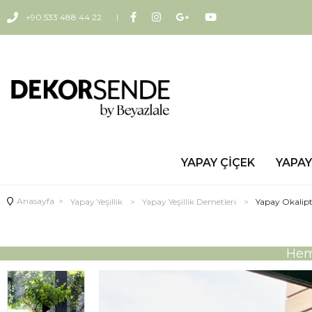
+90 533 488 44 22
YAPAY ÇIÇEK
YAPAY
Anasayfa
>
Yapay Yeşillik
>
Yapay Yeşillik Demetleri
>
Yapay Okalip
Heme