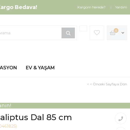
argo Bedava!
Kargom Nerede?
Yardım
0
ZASYON
EV & YAŞAM
< < Önceki Sayfaya Dön
nın!
aliptus Dal 85 cm
0461825)