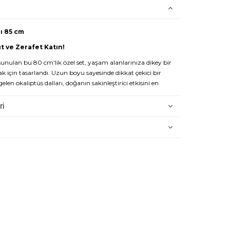
ı 85 cm
t ve Zerafet Katın!
sunulan bu 80 cm'lik özel set, yaşam alanlarınıza dikey bir
ak için tasarlandı. Uzun boyu sayesinde dikkat çekici bir
elen okaliptüs dalları, doğanın sakinleştirici etkisini en
taşır.
ri
n oluşur.
:
Uzun yapısı sayesinde yer vazolarında veya geniş masaüstü
ir duruş sergiler. Mekandaki boşlukları doldurmak ve
tmak için mükemmeldir.
yaprak yapısı ve canlı yeşil tonları ile gerçeğinden ayırt
r.
rka Güvencesi:
Dekorsende markasının dayanıklı ve estetik
n yıllar formunu korur.