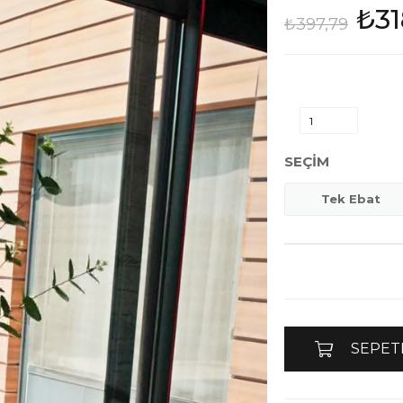
₺31
₺397,79
SEÇIM
Tek Ebat