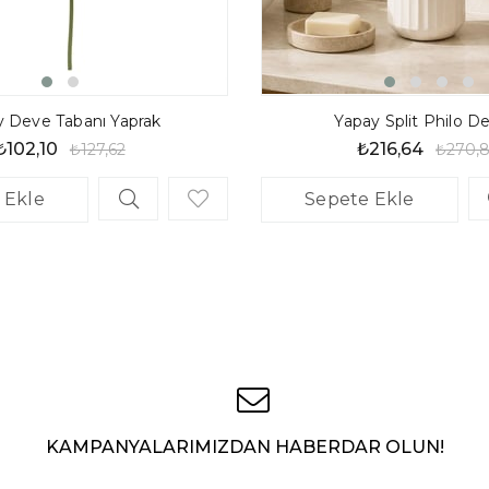
y Deve Tabanı Yaprak
Yapay Split Philo 
₺102,10
₺216,64
₺127,62
₺270,
 Ekle
Sepete Ekle
KAMPANYALARIMIZDAN HABERDAR OLUN!