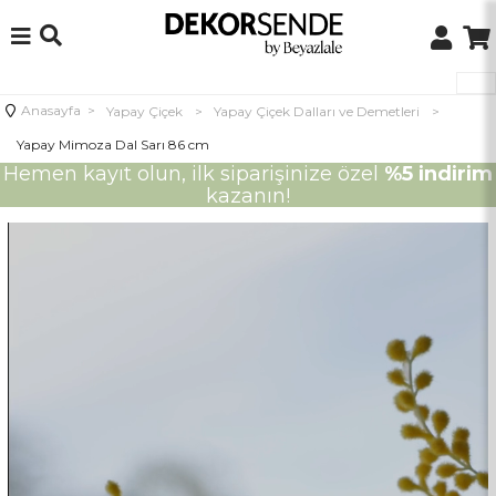
Anasayfa
>
Yapay Çiçek
>
Yapay Çiçek Dalları ve Demetleri
>
Yapay Mimoza Dal Sarı 86 cm
Hemen kayıt olun, ilk siparişinize özel
%5 indirim
kazanın!