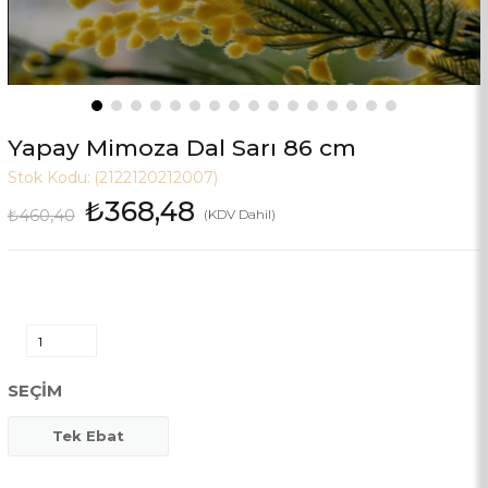
Yapay Mimoza Dal Sarı 86 cm
Stok Kodu:
(2122120212007)
₺368,48
₺460,40
(KDV Dahil)
SEÇIM
Tek Ebat