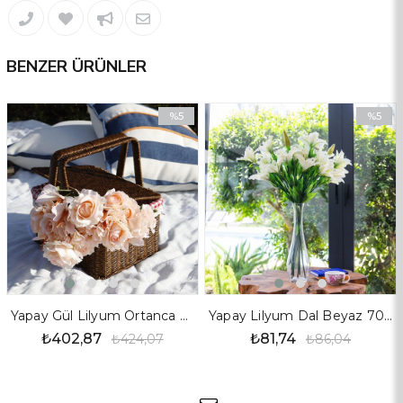
BENZER ÜRÜNLER
%5
%5
İndirim
İndirim
%5İndirim
%5İndiri
Yapay Gül Lilyum Ortanca Demet Somon
Yapay Lilyum Dal Beyaz 70 cm
₺402,87
₺81,74
₺424,07
₺86,04