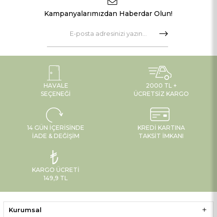
Kampanyalarımızdan Haberdar Olun!
HAVALE
2000 TL +
SEÇENEĞI
ÜCRETSIZ KARGO
14 GÜN İÇERISINDE
KREDI KARTINA
İADE & DEĞIŞIM
TAKSIT İMKANI
KARGO ÜCRETI
149,9 TL
Kurumsal