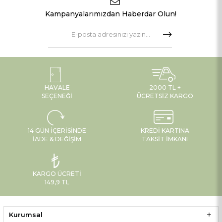
Kampanyalarımızdan Haberdar Olun!
HAVALE
2000 TL +
SEÇENEĞI
ÜCRETSIZ KARGO
14 GÜN İÇERISINDE
KREDI KARTINA
İADE & DEĞIŞIM
TAKSIT İMKANI
KARGO ÜCRETI
149,9 TL
Kurumsal