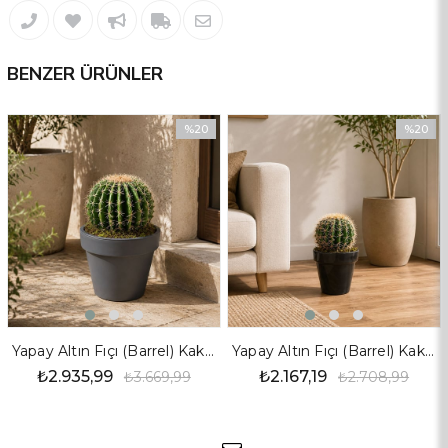
BENZER ÜRÜNLER
%20
%20
İndirim
İndirim
%20İndirim
%20İndir
Yapay Altın Fıçı (Barrel) Kaktüs 47 cm
Yapay Altın Fıçı (Barrel) Kaktüs 35 Cm
₺2.935,99
₺2.167,19
₺3.669,99
₺2.708,99