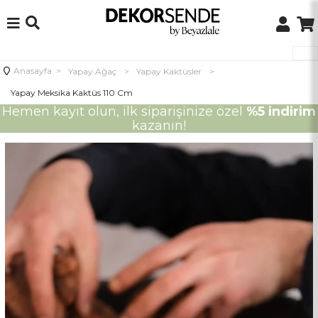
Anasayfa
>
Yapay Ağaç
>
Yapay Kaktüsler
>
Yapay Meksika Kaktüs 110 Cm
Hemen kayıt olun, ilk siparişinize özel
%5 indirim
kazanın!