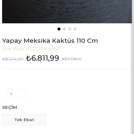
Yapay Meksika Kaktüs 110 Cm
Stok Kodu:
(2122120404952)
₺6.811,99
₺8.514,99
(KDV Dahil)
SEÇIM
Tek Ebat