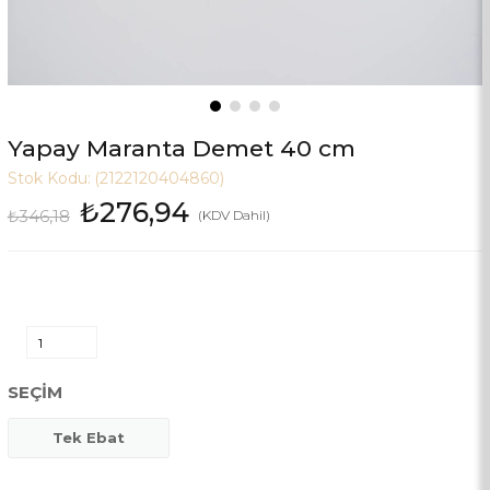
Yapay Maranta Demet 40 cm
Stok Kodu:
(2122120404860)
₺276,94
₺346,18
(KDV Dahil)
SEÇIM
Tek Ebat