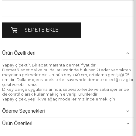
Ürün Özellikleri
Yapay çiçektir. Bir adet maranta demeti fiyatıdır.
Demet 7 adet dal ve bu dallar üzerinde bulunan 21 adet yapraktan
meydana gelmektedir. Ürünün boyu 40 cm, ortalama genişliği 35
cm'dir. Dalların içerisindeki teller sayesinde demete dilediğiniz gibi
şekil verebilirsiniz.
Dikey bahçe uygulamalarında, seperatörlerde ve saksı içerisinde
dekoratif olarak kullanmak için elverişli ürünlerdir.
Yapay çiçek, yeşillik ve ağaç modellerimizi incelemek için
mağazamızı ziyaret edebilirsiniz.
Ürünlerimizde UV(ultraviyole) koruması bulunmamaktadır.
Ödeme Seçenekleri
Ürün Önerileri