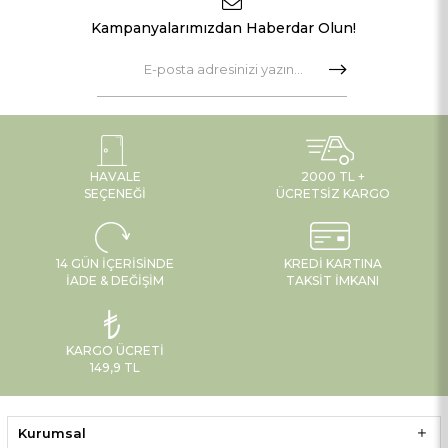
Kampanyalarımızdan Haberdar Olun!
HAVALE
2000 TL +
SEÇENEĞI
ÜCRETSIZ KARGO
14 GÜN İÇERISINDE
KREDI KARTINA
İADE & DEĞIŞIM
TAKSIT İMKANI
KARGO ÜCRETI
149,9 TL
Kurumsal