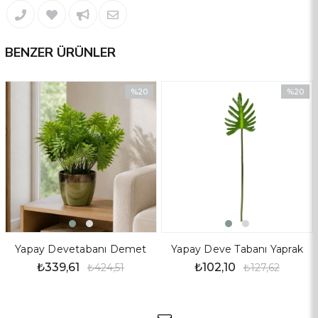
BENZER ÜRÜNLER
%20
%20
İndirim
İndirim
%20İndirim
%20İndir
Yapay Devetabanı Demet
Yapay Deve Tabanı Yaprak
₺339,61
₺102,10
₺424,51
₺127,62