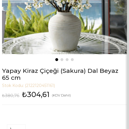
Yapay Kiraz Çiçeği (Sakura) Dal Beyaz
65 cm
Stok Kodu:
(2122120451161)
₺304,61
₺380,76
(KDV Dahil)