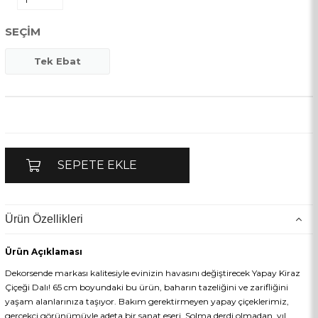
SEÇIM
Tek Ebat
Ürün Özellikleri
Ürün Açıklaması
Dekorsende markası kalitesiyle evinizin havasını değiştirecek Yapay Kiraz
Çiçeği Dalı! 65 cm boyundaki bu ürün, baharın tazeliğini ve zarifliğini
yaşam alanlarınıza taşıyor. Bakım gerektirmeyen yapay çiçeklerimiz,
gerçekçi görünümüyle adeta bir sanat eseri. Solma derdi olmadan, yıl