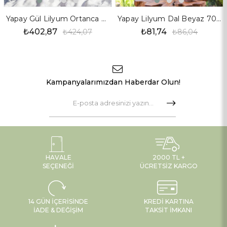
Yapay Gül Lilyum Ortanca Demet Somon
Yapay Lilyum Dal Beyaz 70 cm
₺402,87
₺81,74
₺424,07
₺86,04
Kampanyalarımızdan Haberdar Olun!
HAVALE
2000 TL +
SEÇENEĞI
ÜCRETSIZ KARGO
14 GÜN İÇERISINDE
KREDI KARTINA
İADE & DEĞIŞIM
TAKSIT İMKANI