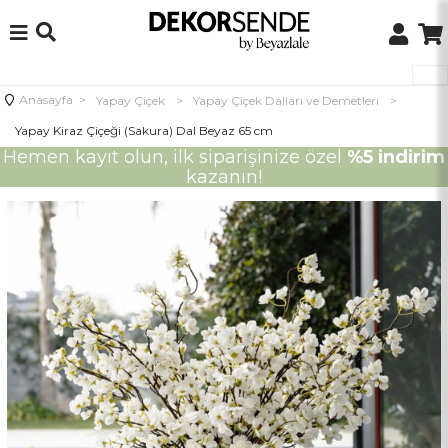
Anasayfa
>
Yapay Çiçek
>
Yapay Çiçek Dalları ve Demetleri
>
Yapay Kiraz Çiçeği (Sakura) Dal Beyaz 65 cm
Hemen kayıt olun, ilk siparişinize özel
%5 indirim
kazanın!