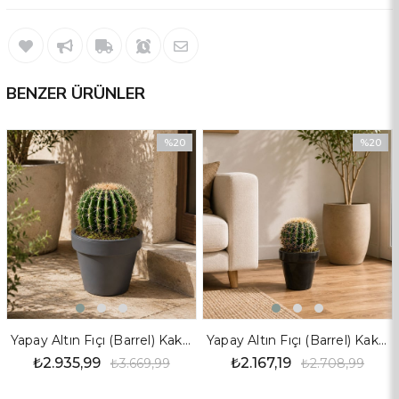
Ultra Gerçekçi Görünüm:
Kaktüsün üzerindeki ince diken detayları ve
gövdesindeki doğal yeşil-gri renk geçişleri, bitkiye canlı bir form kazandırır.
Benzersiz 3'lü Tasarım:
Estetik bir hiyerarşi sunan üç katlı yapısı,
dekoratif saksılarınızda dolgun ve dikkat çekici bir duruş sergiler.
BENZER ÜRÜNLER
Sıfır Bakım, Maksimum Şıklık:
Sulama, güneş ışığı veya toprak değişimi
gerektirmez; en gölge köşelerde bile her zaman taze ve diri görünür.
%20
%20
Dayanıklı Yapı:
Yüksek kaliteli malzemesi sayesinde formunu bozmaz ve
İndirim
İndirim
uzun yıllar boyunca dekorasyonunuzun vazgeçilmez bir parçası olmaya
%20İndirim
%20İndir
devam eder.
Dekorasyon Önerileri:
Bu heybetli kaktüsü; beton, hasır veya seramik
saksılarla kombinleyerek salonunuzun köşe noktalarında, balkonlarda veya
ofis girişlerinde modern bir atmosfer yaratabilirsiniz. Bohem ve endüstriyel
dekorasyon stilleri için mükemmel bir tamamlayıcıdır.
Teknik Özellikler
Marka:
Dekorsende
Yapay Altın Fıçı (Barrel) Kaktüs 47 cm
Yapay Altın Fıçı (Barrel) Kaktüs 35 Cm
Bitki Türü:
Yapay Kaktüs / Sukulent
₺2.935,99
₺2.167,19
₺3.669,99
₺2.708,99
Tasarım:
3 Katlı Birleşik Gövde