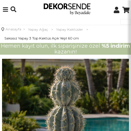
Anasayfa
>
Yapay Ağaç
>
Yapay Kaktüsler
>
Saksısız Yapay 3 Top Kaktüs Açık Yeşil 60 cm
Hemen kayıt olun, ilk siparişinize özel
%5 indirim
kazanın!