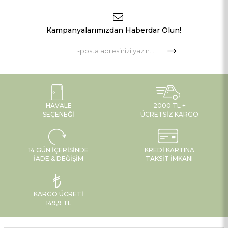
Renk:
Doğal Kaktüs Yeşili (Hafif gri tonlamalı)
Kullanım Alanı:
İç mekan ve kapalı dış mekan dekorasyonu.
Kampanyalarımızdan Haberdar Olun!
Bakım:
Gerektiğinde yumuşak bir fırça veya nemli bezle tozunu almanız
yeterlidir.
Ölçü 60 cm
HAVALE
2000 TL +
SEÇENEĞI
ÜCRETSIZ KARGO
14 GÜN İÇERISINDE
KREDI KARTINA
İADE & DEĞIŞIM
TAKSIT İMKANI
KARGO ÜCRETI
149,9 TL