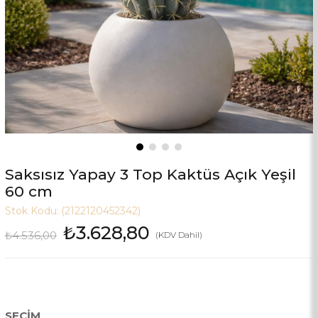
Saksısız Yapay 3 Top Kaktüs Açık Yeşil
60 cm
Stok Kodu:
(2122120452342)
₺3.628,80
₺4.536,00
(KDV Dahil)
SEÇIM