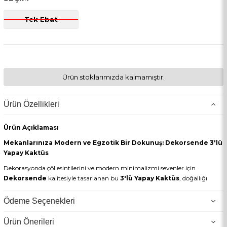
Tek Ebat
Ürün stoklarımızda kalmamıştır.
Ürün Özellikleri
Ürün Açıklaması
Mekanlarınıza Modern ve Egzotik Bir Dokunuş: Dekorsende 3'lü
Yapay Kaktüs
Dekorasyonda çöl esintilerini ve modern minimalizmi sevenler için
Dekorsende
kalitesiyle tasarlanan bu
3'lü Yapay Kaktüs
, doğallığı
zahmetsizce mekanlarınıza taşıyor. Üst üste binmiş üç farklı boyuttaki
gövdesi ve detaylı diken yapısıyla gerçek bir kaktüsten ayırt edilmesi
Ödeme Seçenekleri
neredeyse imkansızdır.
Ürün Önerileri
Neden Bu Ürünü Tercih Etmelisiniz?