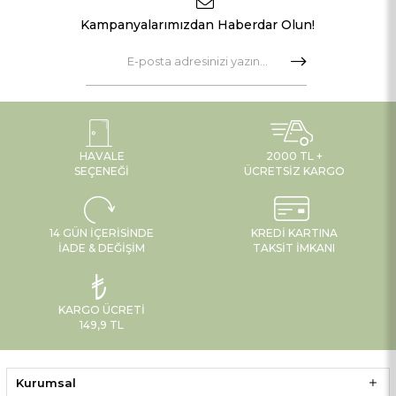
Kampanyalarımızdan Haberdar Olun!
HAVALE
2000 TL +
SEÇENEĞI
ÜCRETSIZ KARGO
14 GÜN İÇERISINDE
KREDI KARTINA
İADE & DEĞIŞIM
TAKSIT İMKANI
KARGO ÜCRETI
149,9 TL
Kurumsal