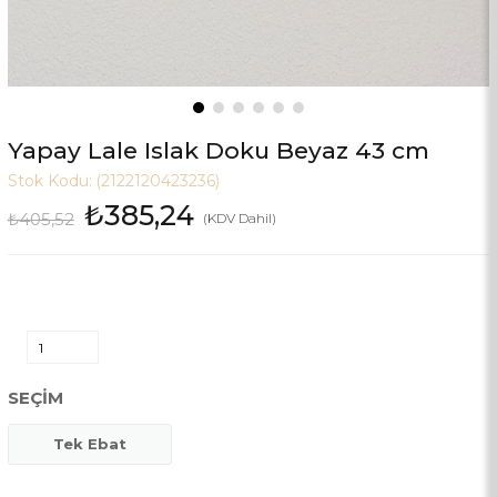
Yapay Lale Islak Doku Beyaz 43 cm
Stok Kodu:
(2122120423236)
₺385,24
₺405,52
(KDV Dahil)
SEÇIM
Tek Ebat