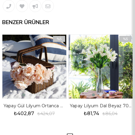
BENZER ÜRÜNLER
%5
%5
İndirim
İndirim
%5İndirim
%5İndiri
Yapay Gül Lilyum Ortanca Demet Somon
Yapay Lilyum Dal Beyaz 70 cm
₺402,87
₺81,74
₺424,07
₺86,04