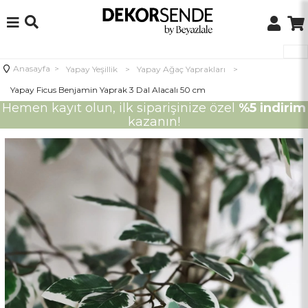
Anasayfa
>
Yapay Yeşillik
>
Yapay Ağaç Yaprakları
>
Yapay Ficus Benjamin Yaprak 3 Dal Alacalı 50 cm
Hemen kayıt olun, ilk siparişinize özel
%5 indirim
kazanın!