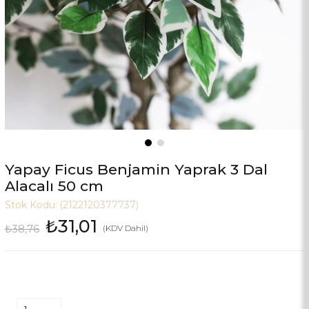
Yapay Ficus Benjamin Yaprak 3 Dal
Alacalı 50 cm
Stok Kodu:
(2122120377737)
₺31,01
₺38,76
(KDV Dahil)