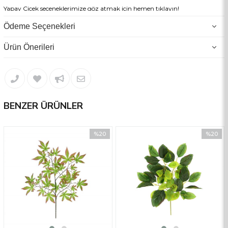
Yapay Çiçek seçeneklerimize göz atmak için hemen tıklayın!
Ürünlerimizde UV(ultraviyole) koruması bulunmamaktadır.
Ödeme Seçenekleri
Ürün Önerileri
BENZER ÜRÜNLER
%20
%20
İndirim
İndirim
%20İndirim
%20İndir