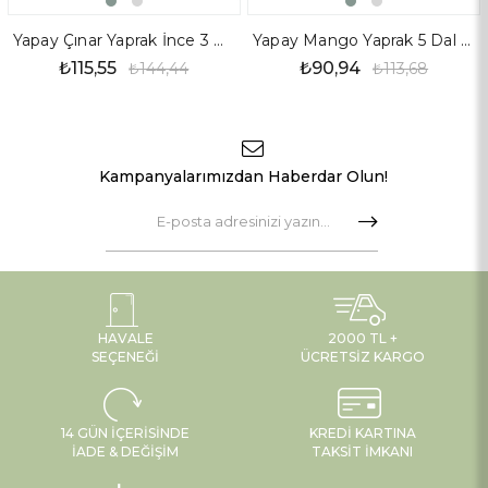
Yapay Çınar Yaprak İnce 3 Dal Yeşil Kahve 60 cm
Yapay Mango Yaprak 5 Dal Açık Yeşil 60 cm
₺115,55
₺90,94
₺144,44
₺113,68
Kampanyalarımızdan Haberdar Olun!
HAVALE
2000 TL +
SEÇENEĞI
ÜCRETSIZ KARGO
14 GÜN İÇERISINDE
KREDI KARTINA
İADE & DEĞIŞIM
TAKSIT İMKANI