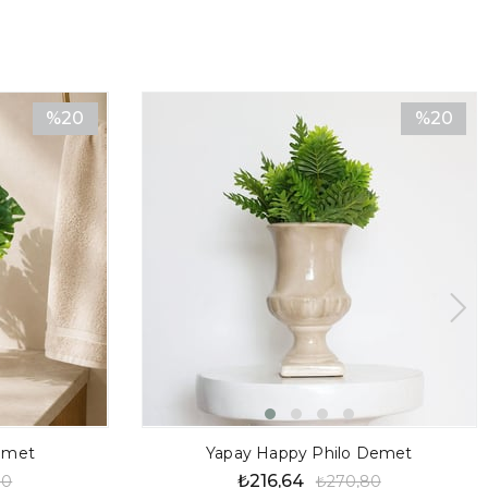
%20
%20
İndirim
İndirim
%20İndirim
%20İndir
Demet
Yapay Happy Philo Demet
₺216,64
80
₺270,80