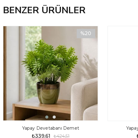
BENZER ÜRÜNLER
%20
İndirim
%20İndirim
Yapay Devetabanı Demet
Yapa
₺339,61
₺424,51