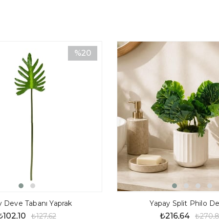
%20
İndirim
%20İndirim
y Deve Tabanı Yaprak
Yapay Split Philo 
₺102,10
₺216,64
₺127,62
₺270,