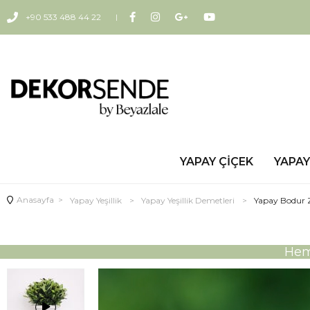
+90 533 488 44 22
YAPAY ÇIÇEK
YAPAY
Anasayfa
>
Yapay Yeşillik
>
Yapay Yeşillik Demetleri
>
Yapay Bodur 
Heme