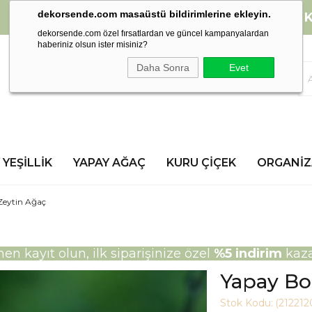
dekorsende.com masaüstü bildirimlerine ekleyin.
2000 TL ve üzeri alışverişlerinizde
K
dekorsende.com özel fırsatlardan ve güncel kampanyalardan
haberiniz olsun ister misiniz?
Daha Sonra
Evet
 YEŞILLIK
YAPAY AĞAÇ
KURU ÇIÇEK
ORGANI
Zeytin Ağaç
n kayıt olun, ilk siparişinize özel
%5 indirim
kaza
Yapay Bo
Stok Kodu:
(212212