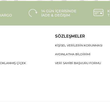
14 GÜN İÇERISINDE
K
 KARGO
İADE & DEĞIŞIM
T
SÖZLEŞMELER
KIŞISEL VERILERIN KORUNMASI
AYDINLATMA BILDIRIMI
OKLANMIŞ ÇIÇEK
VERI SAHIBI BAŞVURU FORMU