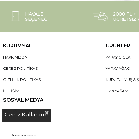
HAVALE
2000 TL +
SEÇENEĞI
ÜCRETSIZ
KURUMSAL
ÜRÜNLER
HAKKIMIZDA
YAPAY ÇIÇEK
ÇEREZ POLITIKASI
YAPAY AĞAÇ
GIZLILIK POLITIKASI
KURUTULMUŞ & Ş
İLETIŞIM
EV & YAŞAM
SOSYAL MEDYA
Çerez Kullanımı