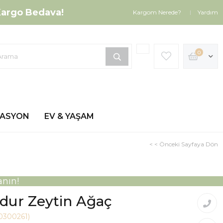
argo Bedava!
Kargom Nerede?
Yardım
0
ZASYON
EV & YAŞAM
< < Önceki Sayfaya Dön
nın!
dur Zeytin Ağaç
0300261)