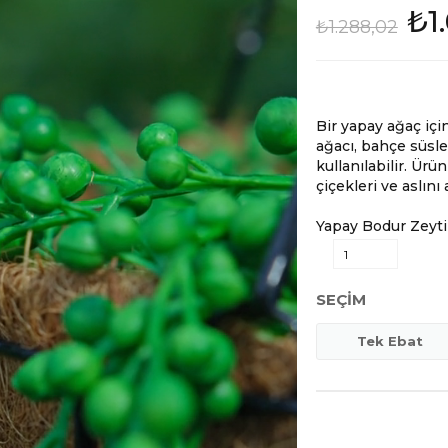
₺1
₺1.288,02
Bir yapay ağaç içi
ağacı, bahçe süsle
kullanılabilir. Ür
çiçekleri ve aslını
Yapay Bodur Zeyti
SEÇIM
Tek Ebat