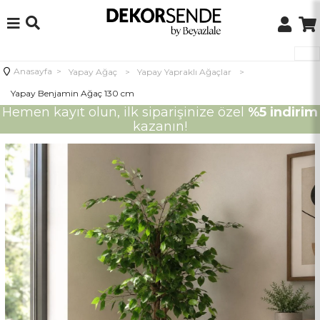
Anasayfa
>
Yapay Ağaç
>
Yapay Yapraklı Ağaçlar
>
Yapay Benjamin Ağaç 130 cm
Hemen kayıt olun, ilk siparişinize özel
%5 indirim
kazanın!