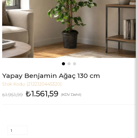
Yapay Benjamin Ağaç 130 cm
Stok Kodu:
(2122120445320)
₺1.561,59
₺1.951,99
(KDV Dahil)