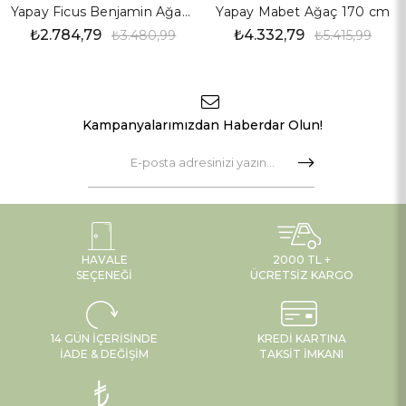
Yapay Ficus Benjamin Ağaç 170 cm
Yapay Mabet Ağaç 170 cm
₺2.784,79
₺4.332,79
₺3.480,99
₺5.415,99
Kampanyalarımızdan Haberdar Olun!
HAVALE
2000 TL +
SEÇENEĞI
ÜCRETSIZ KARGO
14 GÜN İÇERISINDE
KREDI KARTINA
İADE & DEĞIŞIM
TAKSIT İMKANI