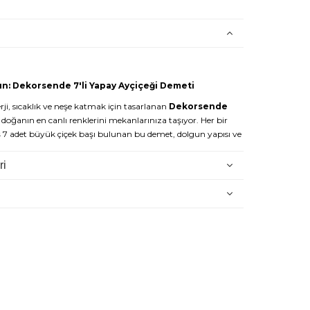
ın: Dekorsende 7'li Yapay Ayçiçeği Demeti
ji, sıcaklık ve neşe katmak için tasarlanan
Dekorsende
doğanın en canlı renklerini mekanlarınıza taşıyor. Her bir
ş 7 adet büyük çiçek başı bulunan bu demet, dolgun yapısı ve
dekorasyonunuzun odak noktası olacak.
ri
asyonlarında, balkonlarda veya antrelerde rustik bir hava
çin mükemmel bir seçimdir.
Ayçiçeği Demetini Seçmelisiniz?
Görünüm:
7 farklı çiçek başından oluşan yapısı sayesinde tek
a dolgun bir duruş sergiler.
yçiçeğinin karakteristik sarı rengi, yüksek kaliteli boyama
rşı dirençli üretilmiştir.
 merkezlerindeki dokulu yapı ve yeşil yaprak detayları,