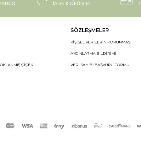
 KARGO
İADE & DEĞIŞIM
T
SÖZLEŞMELER
KIŞISEL VERILERIN KORUNMASI
AYDINLATMA BILDIRIMI
OKLANMIŞ ÇIÇEK
VERI SAHIBI BAŞVURU FORMU