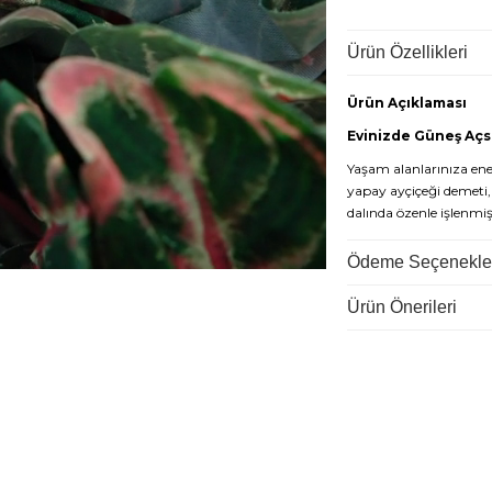
Ürün Özellikleri
Ürün Açıklaması
Evinizde Güneş Açs
Yaşam alanlarınıza ener
yapay ayçiçeği demeti, 
dalında özenle işlenmi
gerçekçi detaylarıyla 
Ödeme Seçenekle
Özellikle mutfak dekor
yaratmak isteyenler i
Ürün Önerileri
Neden Dekorsende 
Dolgun ve Zengin 
bir demet bile vazolard
Canlı Renk Tonları:
A
teknikleri ile solmaya ka
Doğal Detaylar:
Çiçek