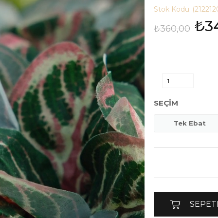
Stok Kodu:
(212212
₺3
₺360,00
SEÇIM
Tek Ebat