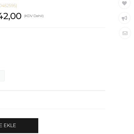
0452595)
42,00
(KDV Dahil)