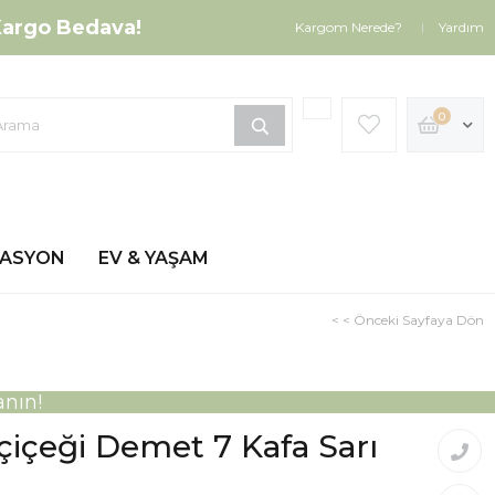
argo Bedava!
Kargom Nerede?
Yardım
0
ZASYON
EV & YAŞAM
< < Önceki Sayfaya Dön
nın!
çiçeği Demet 7 Kafa Sarı