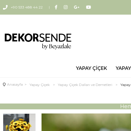
+90 533 488 44 22
YAPAY ÇIÇEK
YAPAY
Anasayfa
>
Yapay Çiçek
>
Yapay Çiçek Dalları ve Demetleri
>
Yapay
Heme