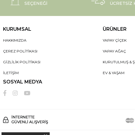
SEÇENEĞI
ÜCRETSIZ
KURUMSAL
ÜRÜNLER
HAKKIMIZDA
YAPAY ÇIÇEK
ÇEREZ POLITIKASI
YAPAY AĞAÇ
GIZLILIK POLITIKASI
KURUTULMUŞ & Ş
İLETIŞIM
EV & YAŞAM
SOSYAL MEDYA