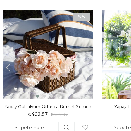
%5
İndirim
%5İndirim
Yapay Gül Lilyum Ortanca Demet Somon
Yapay L
₺402,87
₺424,07
Sepete Ekle
Sepete