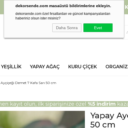
dekorsende.com masaüstü bildirimlerine ekleyin.
2000 TL ve üzeri alışverişlerinizde
K
dekorsende.com özel fırsatlardan ve güncel kampanyalardan
haberiniz olsun ister misiniz?
Daha Sonra
Evet
 YEŞILLIK
YAPAY AĞAÇ
KURU ÇIÇEK
ORGANI
 Ayçiçeği Demet 7 Kafa Sarı 50 cm
n kayıt olun, ilk siparişinize özel
%5 indirim
kaza
Yapay Ay
50 cm