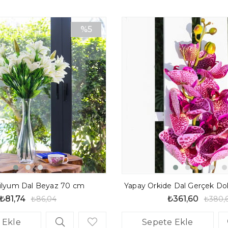
doğallığı en üst seviyeye
%5
Dört Mevsim Yaz Ene
enerjisini hissetmenizi 
İndirim
%5İndirim
Ürün Özellikleri:
Marka:
Dekorsende
Renk:
Canlı Sarı / Gü
İçerik:
1 Demet (7 Çiçe
Materyal:
Birinci sını
Ölçü
: 50 cm
ilyum Dal Beyaz 70 cm
₺81,74
₺361,60
₺86,04
₺380,
 Ekle
Sepete Ekle