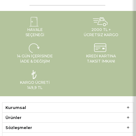
HAVALE
2000 TL +
SEÇENEĞI
ÜCRETSIZ KARGO
14 GÜN İÇERISINDE
KREDI KARTINA
İADE & DEĞIŞIM
TAKSIT İMKANI
KARGO ÜCRETI
149,9 TL
Kurumsal
Ürünler
Sözleşmeler