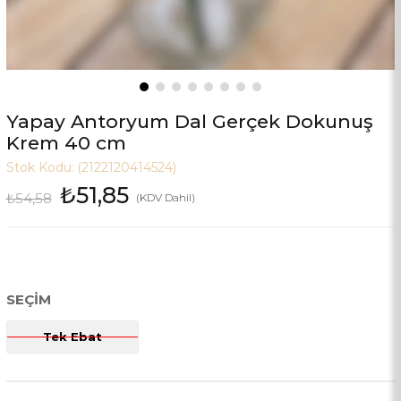
Yapay Antoryum Dal Gerçek Dokunuş
Krem 40 cm
Stok Kodu:
(2122120414524)
₺51,85
₺54,58
(KDV Dahil)
SEÇIM
Tek Ebat