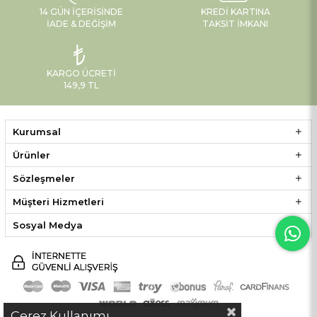
14 GÜN İÇERISINDE
KREDI KARTINA
İADE & DEĞIŞIM
TAKSIT İMKANI
KARGO ÜCRETI
149,9 TL
Kurumsal
Ürünler
Sözleşmeler
Müşteri Hizmetleri
Sosyal Medya
Çerez Kullanımı