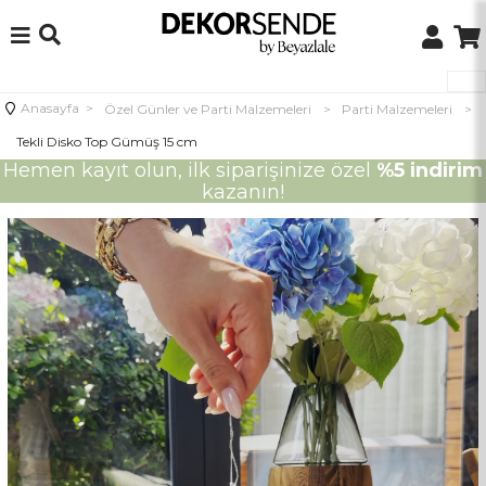
Anasayfa
>
Özel Günler ve Parti Malzemeleri
>
Parti Malzemeleri
>
Tekli Disko Top Gümüş 15 cm
Hemen kayıt olun, ilk siparişinize özel
%5 indirim
kazanın!