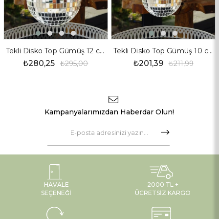
Tekli Disko Top Gümüş 12 cm
Tekli Disko Top Gümüş 10 cm
₺280,25
₺201,39
₺295,00
₺211,99
Kampanyalarımızdan Haberdar Olun!
HAVALE
2000 TL +
SEÇENEĞI
ÜCRETSIZ KARGO