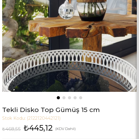
Tekli Disko Top Gümüş 15 cm
Stok Kodu:
(2122120442121)
₺445,12
₺468,55
(KDV Dahil)