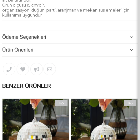
ait bir üründür.
Ürün ölçüsü 15 cm'dir.
organizasyon, düğün, parti, aranjman ve mekan süslemeleri için
kullanıma uygundur
Ödeme Seçenekleri
Ürün Önerileri
BENZER ÜRÜNLER
%5
%5
İndirim
İndirim
%5İndirim
%5İndiri