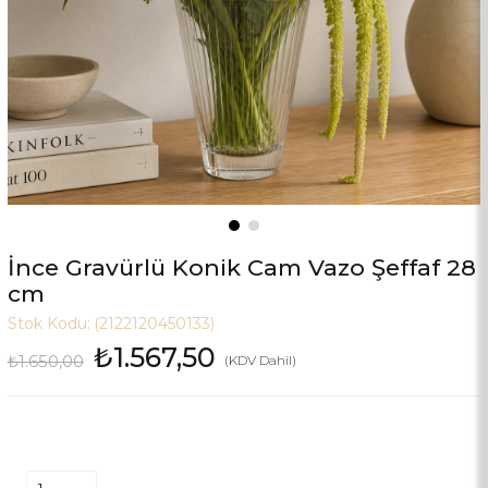
İnce Gravürlü Konik Cam Vazo Şeffaf 28
cm
Stok Kodu:
(2122120450133)
₺1.567,50
₺1.650,00
(KDV Dahil)