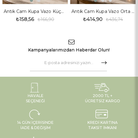
Antik Cam Kupa Vazo Küçük Boy
Antik Cam Kupa Vazo Orta Boy
₺158,56
₺414,90
₺166,90
₺436,74
Kampanyalarımızdan Haberdar Olun!
HAVALE
2000 TL +
SEÇENEĞI
ÜCRETSIZ KARGO
14 GÜN İÇERISINDE
KREDI KARTINA
İADE & DEĞIŞIM
TAKSIT İMKANI