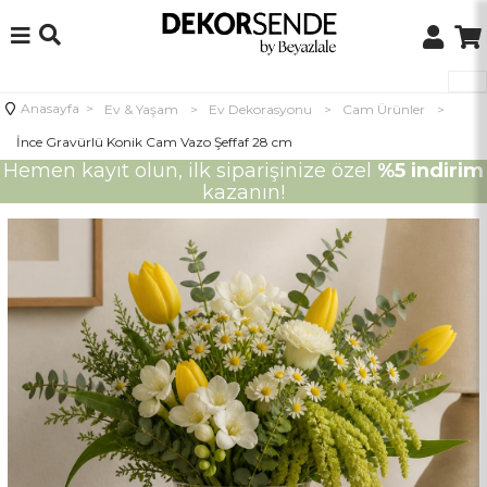
Anasayfa
>
Ev & Yaşam
>
Ev Dekorasyonu
>
Cam Ürünler
>
İnce Gravürlü Konik Cam Vazo Şeffaf 28 cm
Hemen kayıt olun, ilk siparişinize özel
%5 indirim
kazanın!