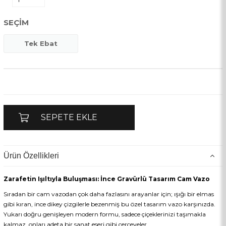
SEÇIM
Tek Ebat
Ürün Özellikleri
Zarafetin Işıltıyla Buluşması: İnce Gravürlü Tasarım Cam Vazo
Sıradan bir cam vazodan çok daha fazlasını arayanlar için; ışığı bir elmas
gibi kıran, ince dikey çizgilerle bezenmiş bu özel tasarım vazo karşınızda.
Yukarı doğru genişleyen modern formu, sadece çiçeklerinizi taşımakla
kalmaz, onları adeta bir sanat eseri gibi çerçeveler.