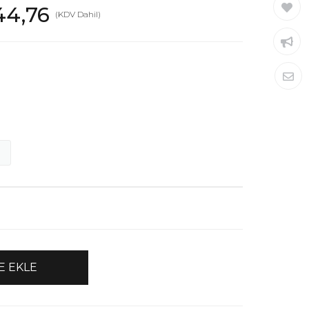
44,76
(KDV Dahil)