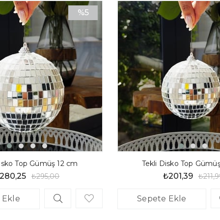
%5
İndirim
%5İndirim
Disko Top Gümüş 12 cm
Tekli Disko Top Gümü
280,25
₺201,39
₺295,00
₺211,9
 Ekle
Sepete Ekle