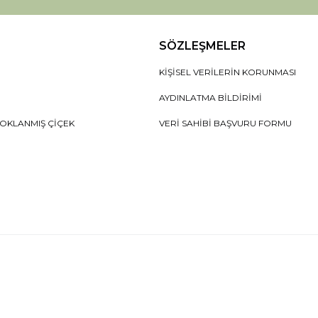
SÖZLEŞMELER
KIŞISEL VERILERIN KORUNMASI
AYDINLATMA BILDIRIMI
OKLANMIŞ ÇIÇEK
VERI SAHIBI BAŞVURU FORMU