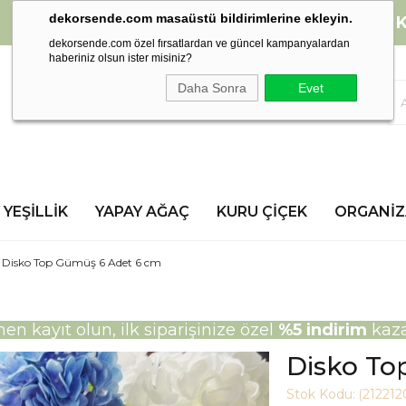
dekorsende.com masaüstü bildirimlerine ekleyin.
2000 TL ve üzeri alışverişlerinizde
K
dekorsende.com özel fırsatlardan ve güncel kampanyalardan
haberiniz olsun ister misiniz?
Daha Sonra
Evet
 YEŞILLIK
YAPAY AĞAÇ
KURU ÇIÇEK
ORGANI
Disko Top Gümüş 6 Adet 6 cm
n kayıt olun, ilk siparişinize özel
%5 indirim
kaza
Disko To
Stok Kodu:
(21221