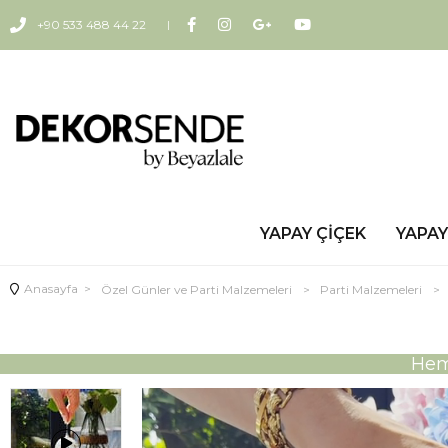
+90 533 488 44 22
YAPAY ÇIÇEK
YAPAY
Anasayfa
>
Özel Günler ve Parti Malzemeleri
>
Parti Malzemeleri
>
Heme