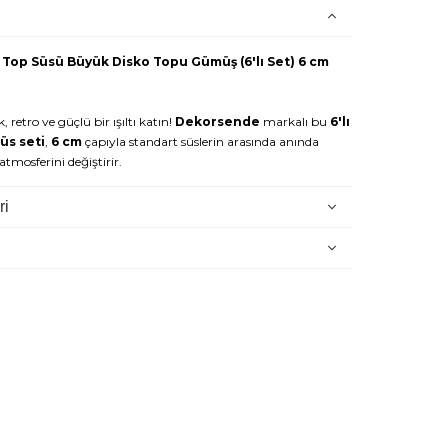
 Top Süsü Büyük Disko Topu Gümüş (6'lı Set) 6 cm
, retro ve güçlü bir ışıltı katın!
Dekorsende
markalı bu
6'lı
üs seti
,
6 cm
çapıyla standart süslerin arasında anında
atmosferini değiştirir.
yini kaplayan minik
gümüş ayna kareleriyle
kaplanmıştır.
ri
topu gibi, etraftaki ışıkları toplayıp yansıtarak bulunduğunuz
ikli bir parlaklık saçar. Bu süsler, ağacınıza modern, eğlenceli
 kazandırır.
k tasarımıyla yılbaşı partisi temalı dekorasyonlar veya
ğaçlar için mükemmeldir. Bu
Dekorsende
disko topu seti ile
mik ve ışıltılı bir hava katın.