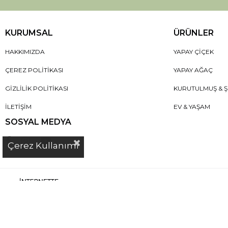
KURUMSAL
ÜRÜNLER
HAKKIMIZDA
YAPAY ÇIÇEK
ÇEREZ POLITIKASI
YAPAY AĞAÇ
GIZLILIK POLITIKASI
KURUTULMUŞ & Ş
İLETIŞIM
EV & YAŞAM
SOSYAL MEDYA
Çerez Kullanımı
© Copyright 2025 DekorSende - Tüm Hakları Saklıdır.