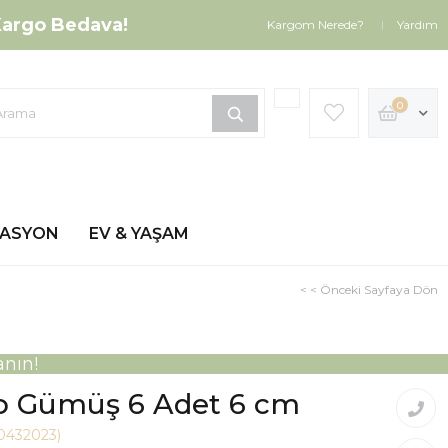
argo Bedava!
Kargom Nerede?
Yardım
0
ZASYON
EV & YAŞAM
< < Önceki Sayfaya Dön
nın!
p Gümüş 6 Adet 6 cm
20432023)