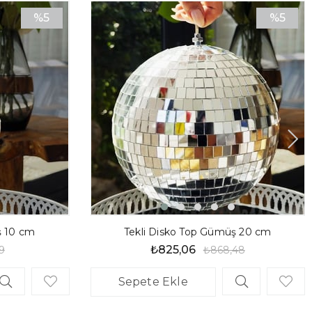
%5
%5
İndirim
İndirim
%5İndirim
%5İndiri
ş 10 cm
Tekli Disko Top Gümüş 20 cm
₺825,06
9
₺868,48
Sepete Ekle