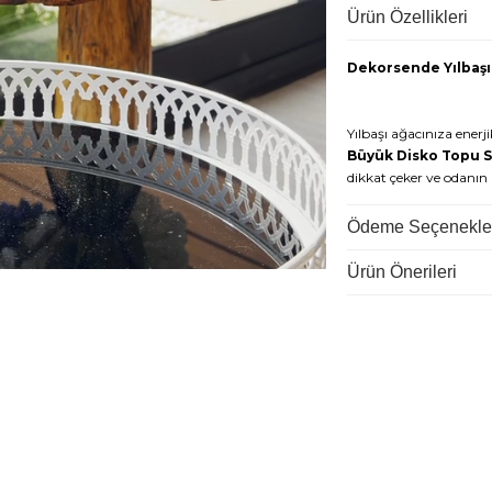
Ürün Özellikleri
Dekorsende Yılbaşı
Yılbaşı ağacınıza enerjik
Büyük Disko Topu S
dikkat çeker ve odanın 
Her bir top, tüm yüze
Ödeme Seçenekle
Tıpkı gerçek bir disko 
ortama hareketli ve şenl
Ürün Önerileri
ve güçlü bir görsel etki
Gümüş rengi ve retro-şı
modern, minimalist a
yılbaşı kutlamanıza dina