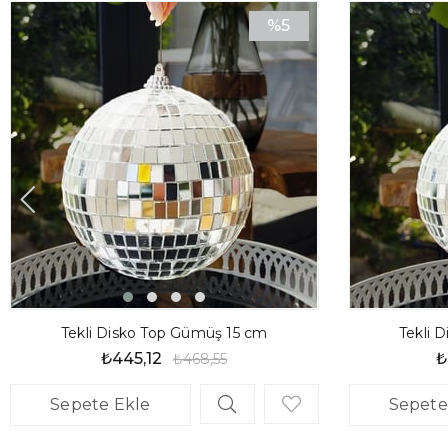
%5
İndirim
%5İndirim
Tekli Disko Top Gümüş 15 cm
Tekli 
₺445,12
₺
₺468,55
Sepete Ekle
Sepete