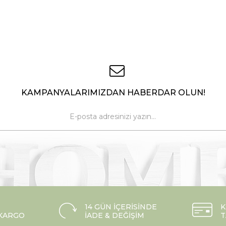
KAMPANYALARIMIZDAN HABERDAR OLUN!
14 GÜN İÇERISINDE
K
 KARGO
İADE & DEĞIŞIM
T