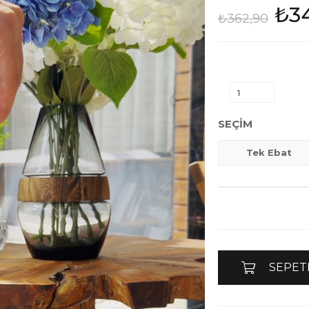
₺3
₺362,90
SEÇIM
Tek Ebat