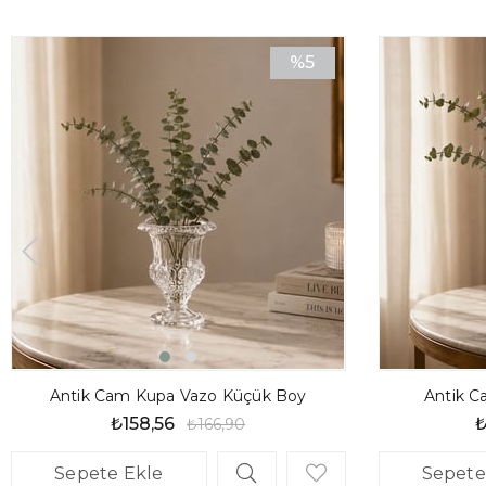
%5
İndirim
%5İndirim
Antik Cam Kupa Vazo Küçük Boy
Antik C
₺158,56
₺
₺166,90
Sepete Ekle
Sepete