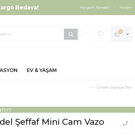
argo Bedava!
Kargom Nerede?
Yardım
0
ZASYON
EV & YAŞAM
< < Önceki Sayfaya Dön
nın!
del Şeffaf Mini Cam Vazo