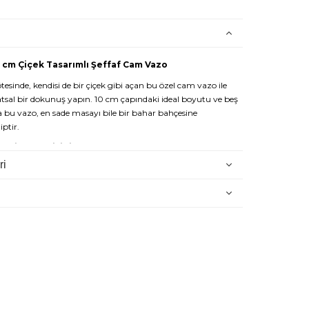
 cm Çiçek Tasarımlı Şeffaf Cam Vazo
tesinde, kendisi de bir çiçek gibi açan bu özel cam vazo ile
sal bir dokunuş yapın. 10 cm çapındaki ideal boyutu ve beş
a bu vazo, en sade masayı bile bir bahar bahçesine
ptir.
rcih Etmelisiniz?
ri
Çiçek formundaki kıvrımları, ışığı her açıdan kırarak kristal
nınıza derinlik katar.
m çapı sayesinde yemek masası ortasında, çalışma
afında fazla yer kaplamadan büyük bir estetik fark yaratır.
n:
Genişleyen ağız yapısı, çiçeklerinizin doğal bir şekilde
a dolgun görünmesini sağlar.
Berrak ve kaliteli cam yapısı, suyun temizliğini ve çiçeklerin
yle sergiler.