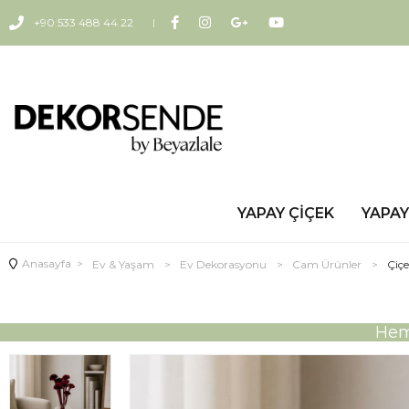
+90 533 488 44 22
YAPAY ÇIÇEK
YAPAY
Anasayfa
>
Ev & Yaşam
>
Ev Dekorasyonu
>
Cam Ürünler
>
Çiç
Heme