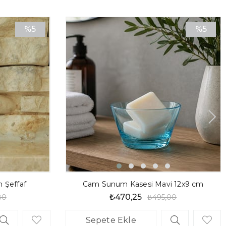
Bu vazoyu özellikle
mini güller, kır çiçekleri veya taze
erle
kombinleyerek "Rustic" veya "Vintage" bir görünüm elde
%5
%5
İndirim
İndirim
)
%5İndirim
%5İndiri
rak Yüksek Kalite Cam
ı Çiçek Tasarımı
omantik, Minimalist
k Buketleri veya Dekoratif Obje
 Şeffaf
Cam Sunum Kasesi Mavi 12x9 cm
₺470,25
80
₺495,00
Sepete Ekle