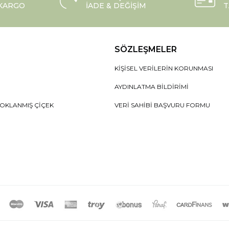
 KARGO
İADE & DEĞIŞIM
T
SÖZLEŞMELER
KIŞISEL VERILERIN KORUNMASI
AYDINLATMA BILDIRIMI
OKLANMIŞ ÇIÇEK
VERI SAHIBI BAŞVURU FORMU