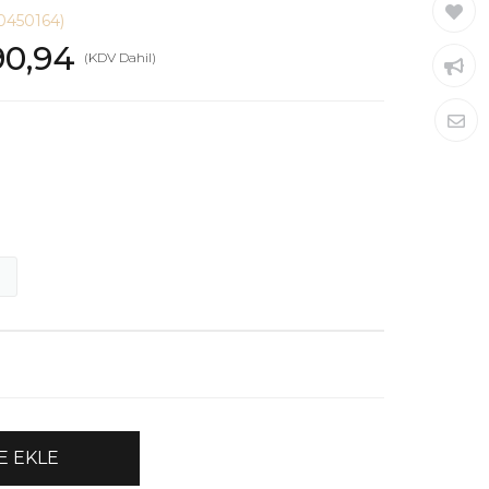
0450164)
90,94
(KDV Dahil)