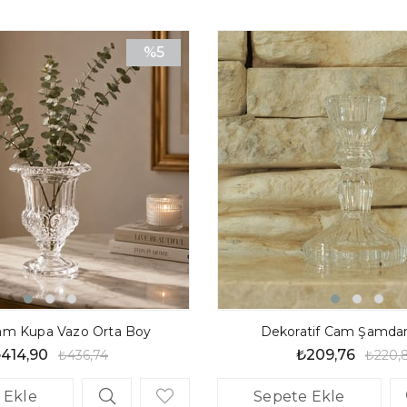
Dekorasyon İpucu:
%5
yeşil yapraklı bitkil
edebilirsiniz.
İndirim
Ürün Özellikleri (Tablo
%5İndirim
Özellik
Detay
Malzeme
%100 Ber
Çap
10 cm
Form
5 Yaprakl
Stil
Modern, R
Kullanım
Taze Çiçe
am Kupa Vazo Orta Boy
Dekoratif Cam Şamdan
414,90
₺209,76
₺436,74
₺220,
 Ekle
Sepete Ekle