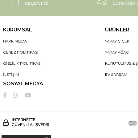
SEÇENEĞI
ÜCRETSIZ
KURUMSAL
ÜRÜNLER
HAKKIMIZDA
YAPAY ÇIÇEK
ÇEREZ POLITIKASI
YAPAY AĞAÇ
GIZLILIK POLITIKASI
KURUTULMUŞ & Ş
İLETIŞIM
EV & YAŞAM
SOSYAL MEDYA