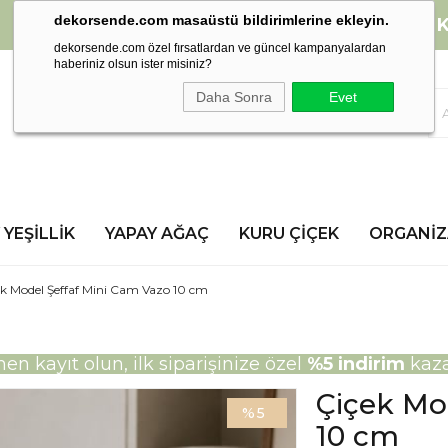
dekorsende.com masaüstü bildirimlerine ekleyin.
2000 TL ve üzeri alışverişlerinizde
K
dekorsende.com özel fırsatlardan ve güncel kampanyalardan
haberiniz olsun ister misiniz?
Daha Sonra
Evet
 YEŞILLIK
YAPAY AĞAÇ
KURU ÇIÇEK
ORGANI
ek Model Şeffaf Mini Cam Vazo 10 cm
n kayıt olun, ilk siparişinize özel
%5 indirim
kaza
Çiçek Mo
5
10 cm