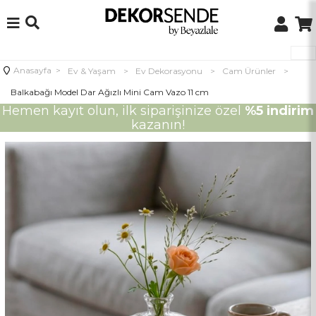
Anasayfa
>
Ev & Yaşam
>
Ev Dekorasyonu
>
Cam Ürünler
>
Balkabağı Model Dar Ağızlı Mini Cam Vazo 11 cm
Hemen kayıt olun, ilk siparişinize özel
%5 indirim
kazanın!