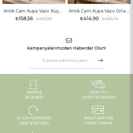
Malzeme
Yüksek Kalite Şeffaf Cam
Yükseklik
11 cm
Antik Cam Kupa Vazo Küçük Boy
Antik Cam Kupa Vazo Orta Boy
Model
Balkabağı (Çizgili Form)
Ağız Yapısı
Dar Ağızlı (Tek dal/küçük buket uyumlu)
₺158,56
₺414,90
₺166,90
₺436,74
Stil
Modern, Minimalist, Romantik
Kampanyalarımızdan Haberdar Olun!
HAVALE
2000 TL +
SEÇENEĞI
ÜCRETSIZ KARGO
14 GÜN İÇERISINDE
KREDI KARTINA
İADE & DEĞIŞIM
TAKSIT İMKANI