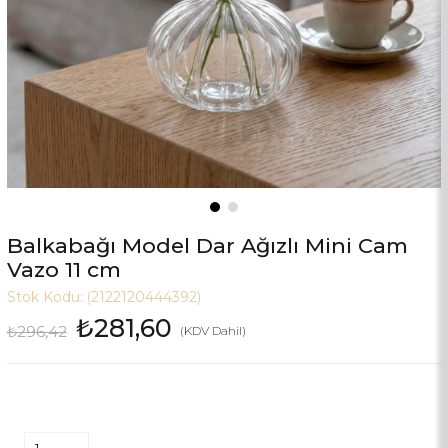
Balkabağı Model Dar Ağızlı Mini Cam
Vazo 11 cm
Stok Kodu:
(2122120444392)
₺281,60
₺296,42
(KDV Dahil)