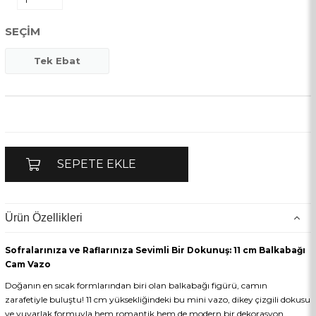
SEÇIM
Tek Ebat
Ürün Özellikleri
Sofralarınıza ve Raflarınıza Sevimli Bir Dokunuş: 11 cm Balkabağı
Cam Vazo
Doğanın en sıcak formlarından biri olan balkabağı figürü, camın
zarafetiyle buluştu! 11 cm yüksekliğindeki bu mini vazo, dikey çizgili dokusu
ve yuvarlak formuyla hem romantik hem de modern bir dekorasyon