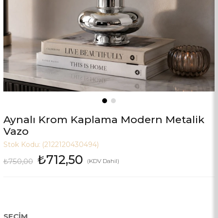
Aynalı Krom Kaplama Modern Metalik
Vazo
Stok Kodu:
(2122120430494)
₺712,50
₺750,00
(KDV Dahil)
SEÇIM