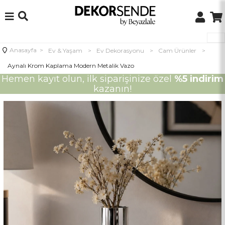
Anasayfa
>
Ev & Yaşam
>
Ev Dekorasyonu
>
Cam Ürünler
>
Aynalı Krom Kaplama Modern Metalik Vazo
Hemen kayıt olun, ilk siparişinize özel
%5 indirim
kazanın!