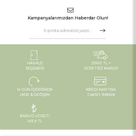
konsept amaçlı sergilenmiş olup,
pakete dahil değildir
.
Neden Tercih Etmelisiniz?
Sıradan cam veya seramik vazolardan
Kampanyalarımızdan Haberdar Olun!
sıkılanlar için evde odak noktası yaratacak kadar güçlü bir tasarımdır. Yeni
ev hediyesi, ofis hediyesi veya özel davetler için son derece prestijli ve
unutulmaz bir hediye seçeneğidir.
HAVALE
2000 TL +
SEÇENEĞI
ÜCRETSIZ KARGO
14 GÜN İÇERISINDE
KREDI KARTINA
İADE & DEĞIŞIM
TAKSIT İMKANI
KARGO ÜCRETI
149,9 TL