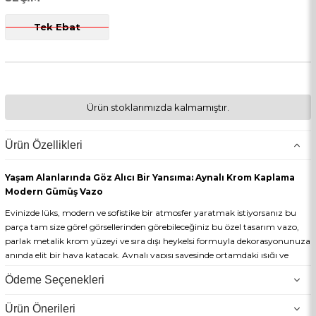
Tek Ebat
Ürün stoklarımızda kalmamıştır.
Ürün Özellikleri
Yaşam Alanlarında Göz Alıcı Bir Yansıma: Aynalı Krom Kaplama
Modern Gümüş Vazo
Evinizde lüks, modern ve sofistike bir atmosfer yaratmak istiyorsanız bu
parça tam size göre! görsellerinden görebileceğiniz bu özel tasarım vazo,
parlak metalik krom yüzeyi ve sıra dışı heykelsi formuyla dekorasyonunuza
anında elit bir hava katacak. Aynalı yapısı sayesinde ortamdaki ışığı ve
renkleri üzerine yansıtarak her açıdan farklı bir görsel şölen sunar.
Ödeme Seçenekleri
Öne Çıkan Özellikler:
Ürün Önerileri
Göz Alıcı Aynalı Krom Yüzey:
Kusursuz gümüş renkli krom kaplaması,