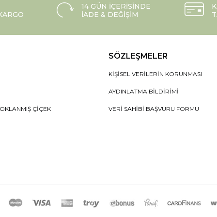
14 GÜN İÇERISINDE
K
 KARGO
İADE & DEĞIŞIM
T
SÖZLEŞMELER
KIŞISEL VERILERIN KORUNMASI
AYDINLATMA BILDIRIMI
OKLANMIŞ ÇIÇEK
VERI SAHIBI BAŞVURU FORMU