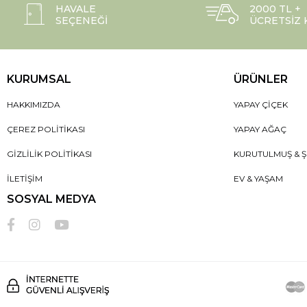
HAVALE
2000 TL +
SEÇENEĞI
ÜCRETSIZ
KURUMSAL
ÜRÜNLER
HAKKIMIZDA
YAPAY ÇIÇEK
ÇEREZ POLITIKASI
YAPAY AĞAÇ
GIZLILIK POLITIKASI
KURUTULMUŞ & Ş
İLETIŞIM
EV & YAŞAM
SOSYAL MEDYA