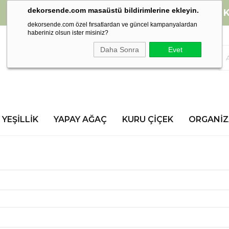
dekorsende.com masaüstü bildirimlerine ekleyin.
2000 TL ve üzeri alışverişlerinizde
K
dekorsende.com özel fırsatlardan ve güncel kampanyalardan
haberiniz olsun ister misiniz?
Daha Sonra
Evet
 YEŞILLIK
YAPAY AĞAÇ
KURU ÇIÇEK
ORGANI