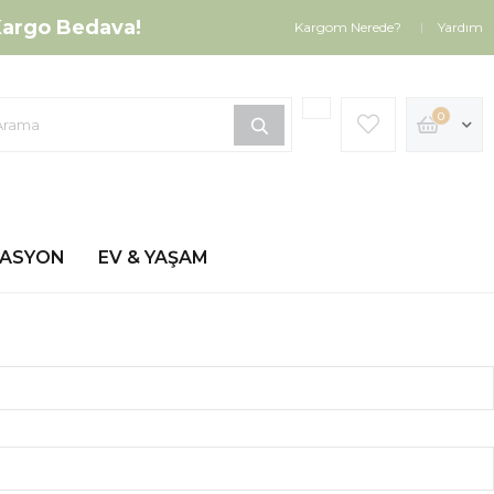
argo Bedava!
Kargom Nerede?
Yardım
0
ZASYON
EV & YAŞAM